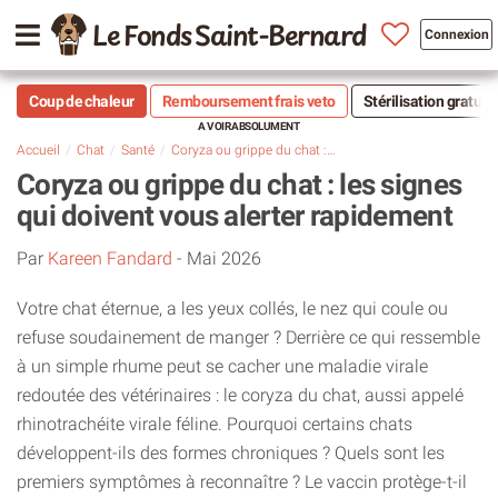
Le Fonds Saint-Bernard
Connexion
Coup de chaleur
Remboursement frais veto
Stérilisation gratuit
Accueil
Chat
Santé
Coryza ou grippe du chat : les signes qui doivent vous alerter rapidement
Coryza ou grippe du chat : les signes
qui doivent vous alerter rapidement
Par
Kareen Fandard
-
Mai 2026
Votre chat éternue, a les yeux collés, le nez qui coule ou
refuse soudainement de manger ? Derrière ce qui ressemble
à un simple rhume peut se cacher une maladie virale
redoutée des vétérinaires : le coryza du chat, aussi appelé
rhinotrachéite virale féline. Pourquoi certains chats
développent-ils des formes chroniques ? Quels sont les
premiers symptômes à reconnaître ? Le vaccin protège-t-il