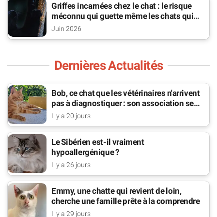
Griffes incarnées chez le chat : le risque
méconnu qui guette même les chats qui
sortent
Juin 2026
Dernières Actualités
Bob, ce chat que les vétérinaires n'arrivent
pas à diagnostiquer : son association se
bat pour lui
Il y a 20 jours
Le Sibérien est-il vraiment
hypoallergénique ?
Il y a 26 jours
Emmy, une chatte qui revient de loin,
cherche une famille prête à la comprendre
Il y a 29 jours