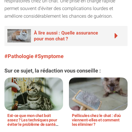
respiratoires chez un chat. Une prise en charge rapide
permet souvent d’éviter des complications lourdes et
améliore considérablement les chances de guérison.
À lire aussi : Quelle assurance
pour mon chat ?
#Pathologie
#Symptome
Sur ce sujet, la rédaction vous conseille :
Est-ce que mon chat boit
Pellicules chez le chat : d’où
assez ? Les techniques pour
viennent-elles et comment
éviter le problème de santé
les éliminer ?
N°1 chez les chats