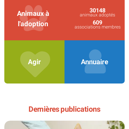
30148
Animaux à
animaux adoptés
609
l'adoption
associations membres
Agir
Annuaire
Dernières publications