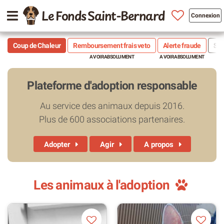
Le Fonds Saint-Bernard
Connexion
Coup de Chaleur
Remboursement frais veto
Alerte fraude
Sté
Plateforme d'adoption responsable
Au service des animaux depuis 2016.
Plus de 600 associations partenaires.
Adopter
Agir
A propos
Les animaux à l'adoption