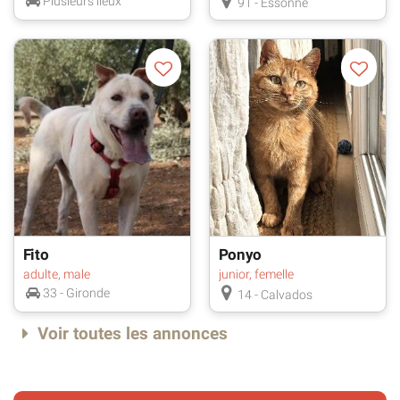
Plusieurs lieux
91 - Essonne
Fito
Ponyo
adulte, male
junior, femelle
33 - Gironde
14 - Calvados
Voir toutes les annonces