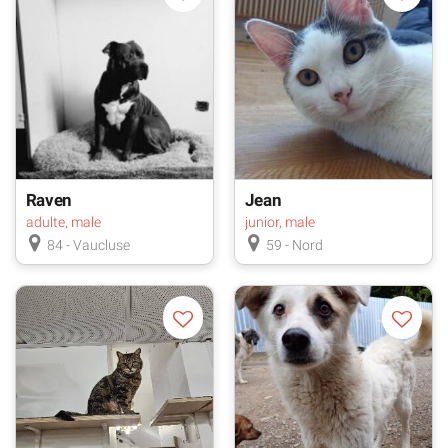
Raven
Jean
adulte, male
junior, male
84 - Vaucluse
59 - Nord