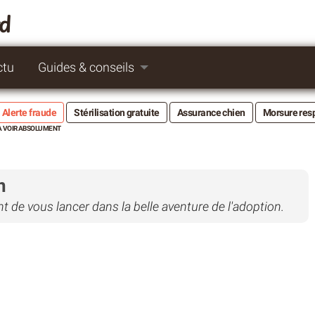
rd
ctu
Guides & conseils
Alerte fraude
Stérilisation gratuite
Assurance chien
Morsure res
n
 de vous lancer dans la belle aventure de l'adoption.