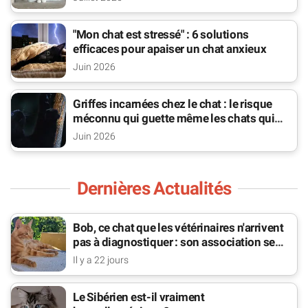
"Mon chat est stressé" : 6 solutions
efficaces pour apaiser un chat anxieux
Juin 2026
Griffes incarnées chez le chat : le risque
méconnu qui guette même les chats qui
sortent
Juin 2026
Dernières Actualités
Bob, ce chat que les vétérinaires n'arrivent
pas à diagnostiquer : son association se
bat pour lui
Il y a 22 jours
Le Sibérien est-il vraiment