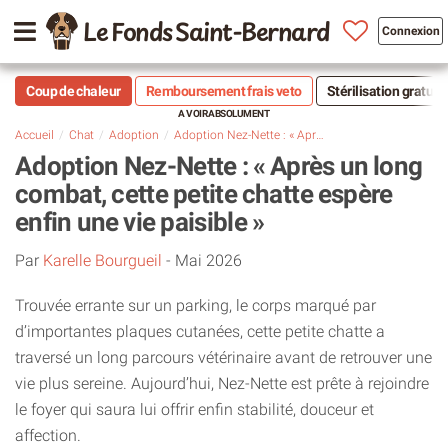
Le Fonds Saint-Bernard
Connexion
Coup de chaleur
Remboursement frais veto
Stérilisation gratuit
Accueil
Chat
Adoption
Adoption Nez-Nette : « Après un long combat, cette petite chatte espère enfin une vie paisible »
Adoption Nez-Nette : « Après un long
combat, cette petite chatte espère
enfin une vie paisible »
Par
Karelle Bourgueil
-
Mai 2026
Trouvée errante sur un parking, le corps marqué par
d’importantes plaques cutanées, cette petite chatte a
traversé un long parcours vétérinaire avant de retrouver une
vie plus sereine. Aujourd’hui, Nez-Nette est prête à rejoindre
le foyer qui saura lui offrir enfin stabilité, douceur et
affection.