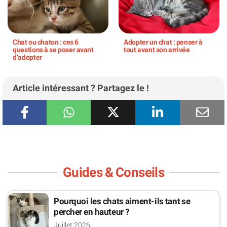
Chat ou chaton : ces 6
Adopter un chat : penser à
questions à se poser avant
tout avant son arrivée
d’adopter
Article intéressant ? Partagez le !
Guides & Conseils
Pourquoi les chats aiment-ils tant se
percher en hauteur ?
Juillet 2026