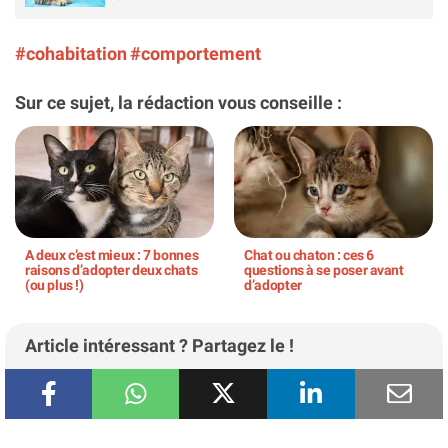
#cohabitation
#comportement
Sur ce sujet, la rédaction vous conseille :
A deux c’est mieux : 7 bonnes
Chat ou chaton : ces 6
raisons d’adopter deux chats
questions à se poser avant
(ou plus !)
d’adopter
Article intéressant ? Partagez le !