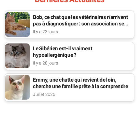
Bob, ce chat que les vétérinaires n'arrivent
pas à diagnostiquer : son association se
bat pour lui
Il y a 23 jours
Le Sibérien est-il vraiment
hypoallergénique ?
Il y a 28 jours
Emmy, une chatte qui revient de loin,
cherche une famille prête à la comprendre
Juillet 2026