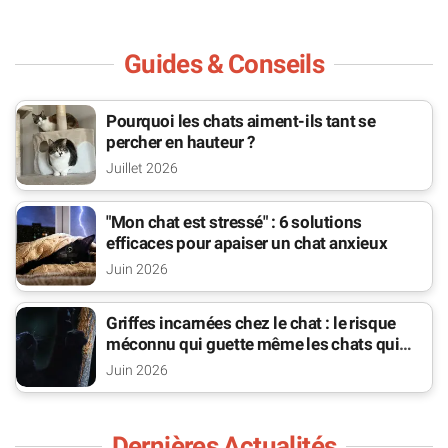
Guides & Conseils
Pourquoi les chats aiment-ils tant se
percher en hauteur ?
Juillet 2026
"Mon chat est stressé" : 6 solutions
efficaces pour apaiser un chat anxieux
Juin 2026
Griffes incarnées chez le chat : le risque
méconnu qui guette même les chats qui
sortent
Juin 2026
Dernières Actualités