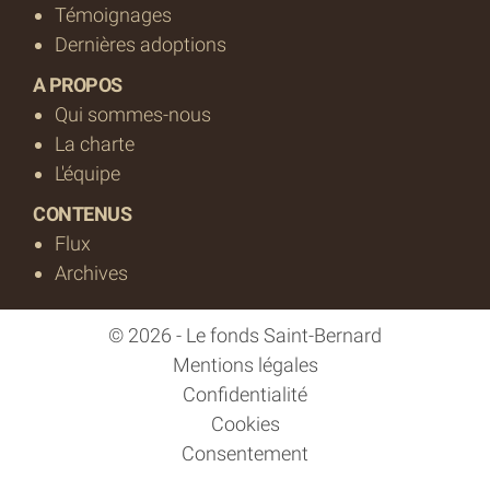
Témoignages
Dernières adoptions
A PROPOS
Qui sommes-nous
La charte
L'équipe
CONTENUS
Flux
Archives
© 2026 - Le fonds Saint-Bernard
Mentions légales
Confidentialité
Cookies
Consentement