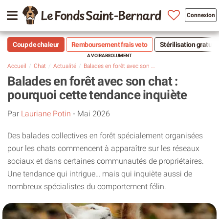
Le Fonds Saint-Bernard
Connexion
Coup de chaleur
Remboursement frais veto
Stérilisation gratuit
Accueil
Chat
Actualité
Balades en forêt avec son chat : pourquoi cette tendance inquiète
Balades en forêt avec son chat :
pourquoi cette tendance inquiète
Par
Lauriane Potin
-
Mai 2026
Des balades collectives en forêt spécialement organisées
pour les chats commencent à apparaître sur les réseaux
sociaux et dans certaines communautés de propriétaires.
Une tendance qui intrigue… mais qui inquiète aussi de
nombreux spécialistes du comportement félin.