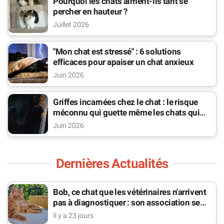
Pourquoi les chats aiment-ils tant se
percher en hauteur ?
Juillet 2026
"Mon chat est stressé" : 6 solutions
efficaces pour apaiser un chat anxieux
Juin 2026
Griffes incarnées chez le chat : le risque
méconnu qui guette même les chats qui
sortent
Juin 2026
Dernières Actualités
Bob, ce chat que les vétérinaires n'arrivent
pas à diagnostiquer : son association se
bat pour lui
Il y a 23 jours