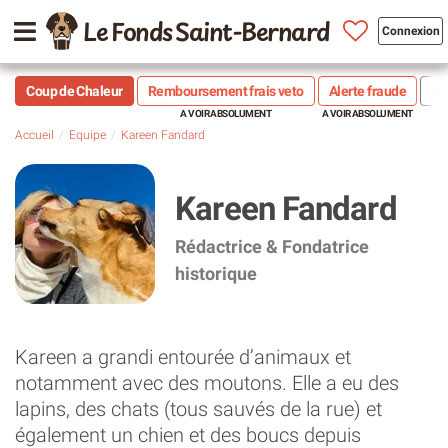
Le Fonds Saint-Bernard
Connexion
Coup de Chaleur
Remboursement frais veto
Alerte fraude
Sté
Accueil
Equipe
Kareen Fandard
Kareen Fandard
Rédactrice & Fondatrice
historique
Kareen a grandi entourée d’animaux et
notamment avec des moutons. Elle a eu des
lapins, des chats (tous sauvés de la rue) et
également un chien et des boucs depuis