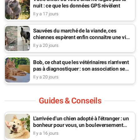
nuit : ce que les données GPS révèlent
Il y a 17 jours
Sauvées du marché de la viande, ces
chiennes espèrent enfin connaître une vie
de famille
Il y a 20 jours
Bob, ce chat que les vétérinaires n'arrivent
pas à diagnostiquer : son association se
bat pour lui
Il y a 20 jours
Guides & Conseils
L'arrivée d'un chien adopté à l'étranger : un
bonheur pour vous, un bouleversement
pour lui
Il y a 16 jours