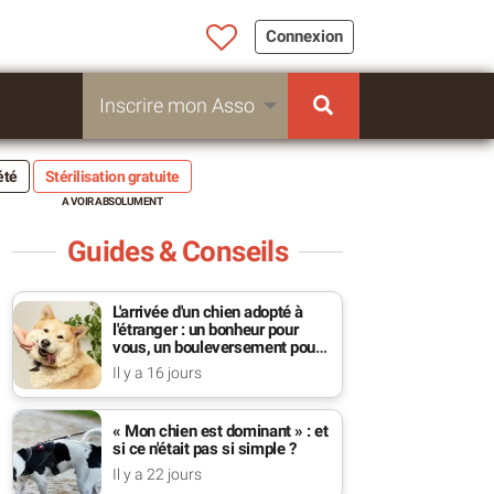
Connexion
Inscrire mon Asso
été
Stérilisation gratuite
Guides & Conseils
L'arrivée d'un chien adopté à
l'étranger : un bonheur pour
vous, un bouleversement pour
lui
Il y a 16 jours
« Mon chien est dominant » : et
si ce n'était pas si simple ?
Il y a 22 jours