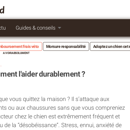
rd
ctu
Guides & conseils
boursement frais véto
Morsure responsabilité
Adoptez un chien cet 
ien détruit tout : comment l'aider durablement ?
mment l'aider durablement ?
que vous quittez la maison ? Il s’attaque aux
nts ou aux chaussures sans que vous compreniez
teur chez le chien est extrêmement fréquent et
 de la “désobéissance”. Stress, ennui, anxiété de