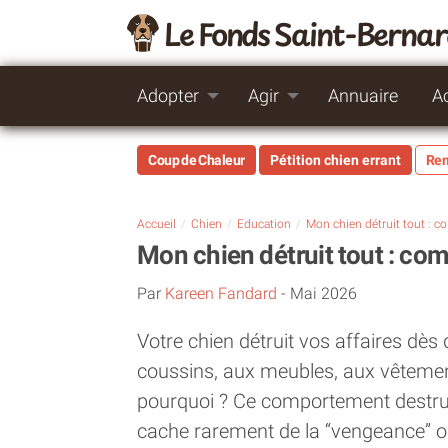
Le Fonds Saint-Berna
Adopter
Agir
Annuaire
A
Coup de Chaleur
Pétition chien errant
Rem
Accueil
Chien
Education
Mon ch
Mon chien détruit tout : co
Par
Kareen Fandard
-
Mai 2026
Votre chien détruit vos affaires dès 
coussins, aux meubles, aux vêteme
pourquoi ? Ce comportement destruc
cache rarement de la “vengeance” ou