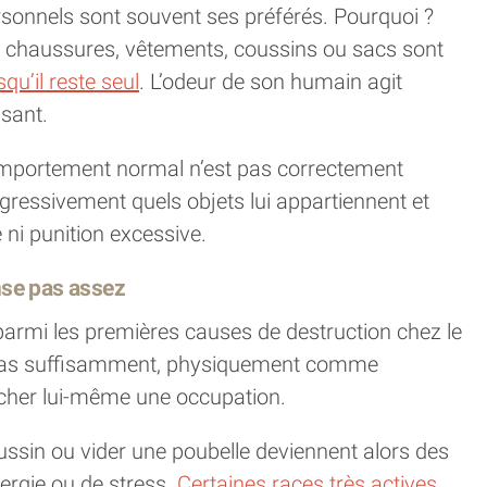
sonnels sont souvent ses préférés. Pourquoi ?
es chaussures, vêtements, coussins ou sacs sont
squ’il reste seul
. L’odeur de son humain agit
sant.
omportement normal n’est pas correctement
ogressivement quels objets lui appartiennent et
e ni punition excessive.
nse pas assez
 parmi les premières causes de destruction chez le
 pas suffisamment, physiquement comme
rcher lui-même une occupation.
ussin ou vider une poubelle deviennent alors des
ergie ou de stress.
Certaines races très actives