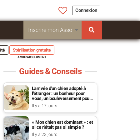
Connexion
Inscrire mon Asso
été
Stérilisation gratuite
Guides & Conseils
L'arrivée d'un chien adopté à
l'étranger : un bonheur pour
vous, un bouleversement pour
lui
Il y a 17 jours
« Mon chien est dominant » : et
si ce n'était pas si simple ?
Il y a 23 jours