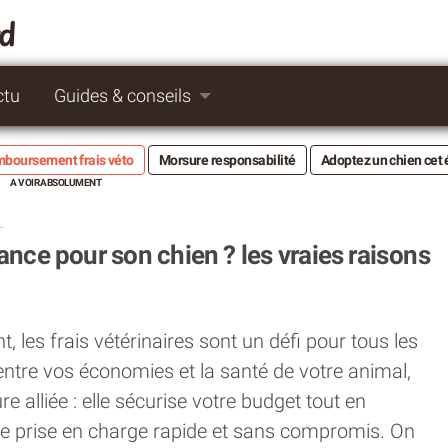
rd
ctu
Guides & conseils
boursement frais véto
Morsure responsabilité
Adoptez un chien cet 
urance pour son chien ? les vraies raisons
nce pour son chien ? les vraies raisons
t, les frais vétérinaires sont un défi pour tous les
 entre vos économies et la santé de votre animal,
e alliée : elle sécurise votre budget tout en
e prise en charge rapide et sans compromis. On