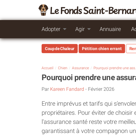
Le Fonds Saint-Berna
Adopter
Agir
Annuaire
A
Coup de Chaleur
Pétition chien errant
Rem
Accueil
Chien
Assurance
Pourquoi prendre une ass
Pourquoi prendre une assura
Par
Kareen Fandard
-
Février 2026
Entre imprévus et tarifs qui s'envolen
propriétaires. Pour éviter de choisir
l'assurance santé reste votre meilleur
garantissant à votre compagnon un