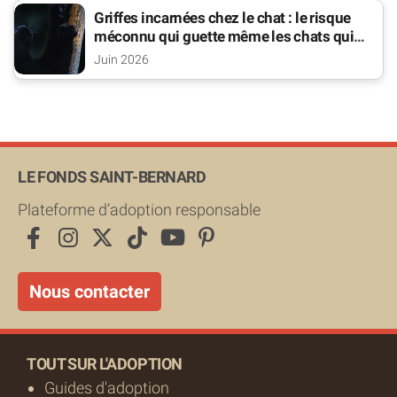
Griffes incarnées chez le chat : le risque
méconnu qui guette même les chats qui
sortent
Juin 2026
LE FONDS SAINT-BERNARD
Plateforme d’adoption responsable
Nous contacter
TOUT SUR L'ADOPTION
Guides d'adoption