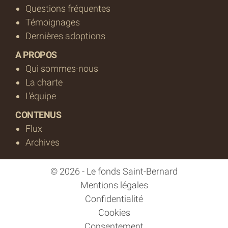
Questions fréquentes
Témoignages
Dernières adoptions
A PROPOS
Qui sommes-nous
La charte
L'équipe
CONTENUS
Flux
Archives
© 2026 - Le fonds Saint-Bernard
Mentions légales
Confidentialité
Cookies
Consentement