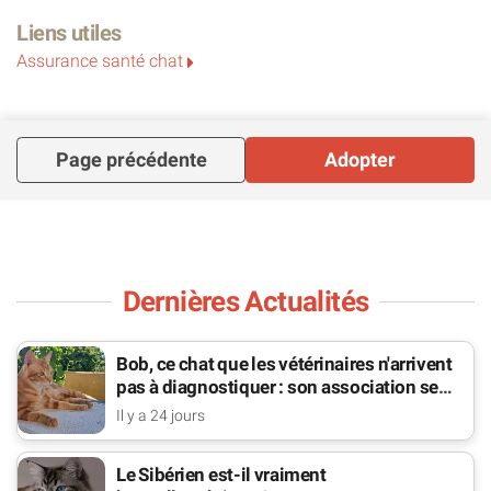
Liens utiles
Assurance santé chat
Page précédente
Adopter
Dernières Actualités
Bob, ce chat que les vétérinaires n'arrivent
pas à diagnostiquer : son association se
bat pour lui
Il y a 24 jours
Le Sibérien est-il vraiment