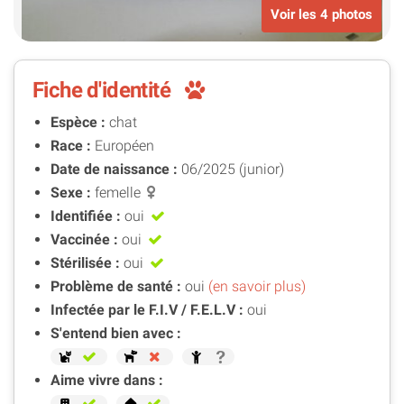
Voir les 4 photos
Fiche d'identité
Espèce :
chat
Race :
Européen
Date de naissance :
06/2025 (junior)
Sexe :
femelle
Identifiée :
oui
Vaccinée :
oui
Stérilisée :
oui
Problème de santé :
oui
(en savoir plus)
Infectée par le F.I.V / F.E.L.V :
oui
S'entend bien avec :
Aime vivre dans :