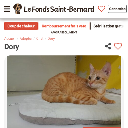
Le Fonds Saint-Bernard
Connexion
Coup de chaleur
Remboursement frais veto
Stérilisation gratuit
Accueil
Adopter
Chat
Dory
Dory