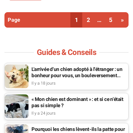
Vous êtes sur la page
1
2
…
5
»
Guides & Conseils
L'arrivée d'un chien adopté à l'étranger : un
bonheur pour vous, un bouleversement
pour lui
Il y a 18 jours
« Mon chien est dominant » : et si ce n'était
pas si simple ?
Il y a 24 jours
Pourquoi les chiens lèvent-ils la patte pour