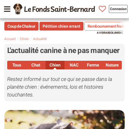
Le Fonds Saint-Bernard
Connexion
Coup de Chaleur
Pétition chien errant
Remboursement frais vé
Accueil
Chien
Actualité
L'actualité canine à ne pas manquer
Tous
Chat
Chien
NAC
Ferme
Nature
Restez informé sur tout ce qui se passe dans la
planète chien : événements, lois et histoires
touchantes.