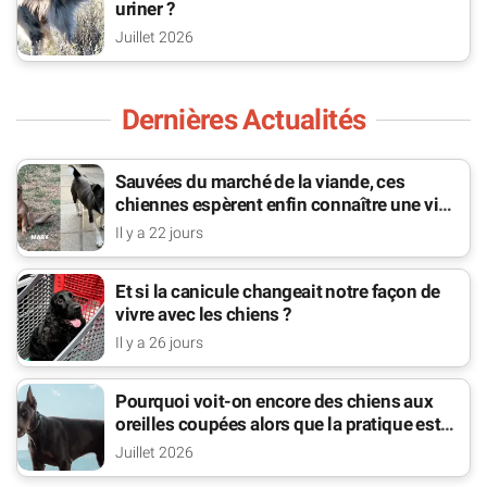
uriner ?
Juillet 2026
Dernières Actualités
Sauvées du marché de la viande, ces
chiennes espèrent enfin connaître une vie
de famille
Il y a 22 jours
Et si la canicule changeait notre façon de
vivre avec les chiens ?
Il y a 26 jours
Pourquoi voit-on encore des chiens aux
oreilles coupées alors que la pratique est
interdite ?
Juillet 2026