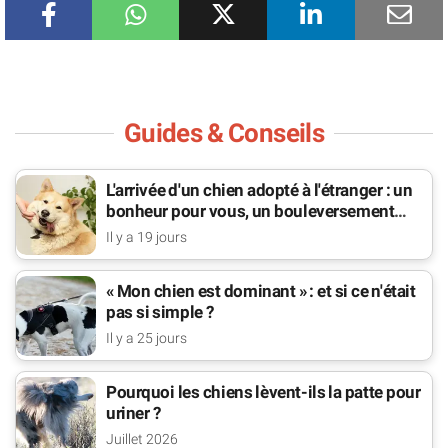
Guides & Conseils
L'arrivée d'un chien adopté à l'étranger : un
bonheur pour vous, un bouleversement
pour lui
Il y a 19 jours
« Mon chien est dominant » : et si ce n'était
pas si simple ?
Il y a 25 jours
Pourquoi les chiens lèvent-ils la patte pour
uriner ?
Juillet 2026