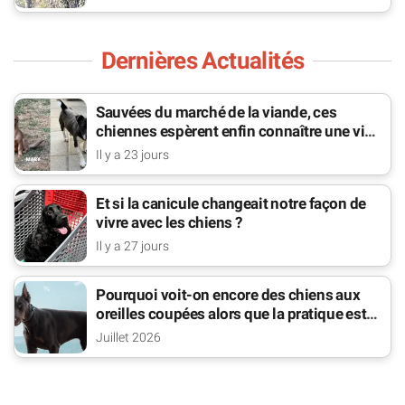
Dernières Actualités
Sauvées du marché de la viande, ces
chiennes espèrent enfin connaître une vie
de famille
Il y a 23 jours
Et si la canicule changeait notre façon de
vivre avec les chiens ?
Il y a 27 jours
Pourquoi voit-on encore des chiens aux
oreilles coupées alors que la pratique est
interdite ?
Juillet 2026