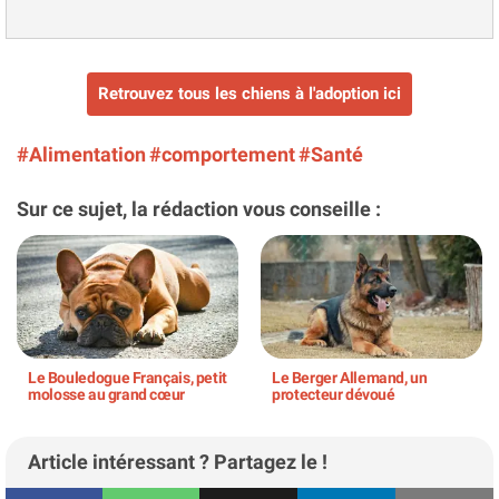
Retrouvez tous les chiens à l'adoption ici
#Alimentation
#comportement
#Santé
Sur ce sujet, la rédaction vous conseille :
Le Bouledogue Français, petit
Le Berger Allemand, un
molosse au grand cœur
protecteur dévoué
Article intéressant ? Partagez le !