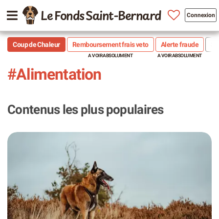
Le Fonds Saint-Bernard
Connexion
Coup de Chaleur
Remboursement frais veto
Alerte fraude
Sté
#Alimentation
Contenus les plus populaires