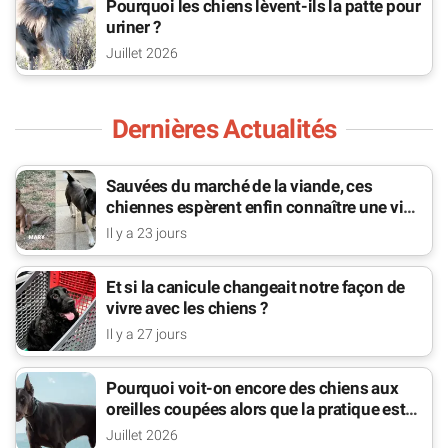
Pourquoi les chiens lèvent-ils la patte pour
uriner ?
Juillet 2026
Dernières Actualités
Sauvées du marché de la viande, ces
chiennes espèrent enfin connaître une vie
de famille
Il y a 23 jours
Et si la canicule changeait notre façon de
vivre avec les chiens ?
Il y a 27 jours
Pourquoi voit-on encore des chiens aux
oreilles coupées alors que la pratique est
interdite ?
Juillet 2026