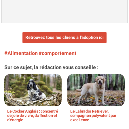
Retrouvez tous les chiens à l'adoption ici
#Alimentation
#comportement
Sur ce sujet, la rédaction vous conseille :
Le Cocker Anglais : concentré
Le Labrador Retriever,
de joie de vivre, d'affection et
compagnon polyvalent par
d'énergie
excellence