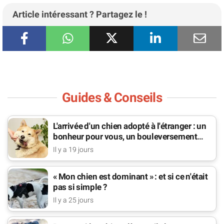
Article intéressant ? Partagez le !
Guides & Conseils
L'arrivée d'un chien adopté à l'étranger : un
bonheur pour vous, un bouleversement
pour lui
Il y a 19 jours
« Mon chien est dominant » : et si ce n'était
pas si simple ?
Il y a 25 jours