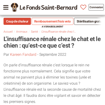
Le Fonds Saint-Bernard
Connexion
Coup de chaleur
Remboursement frais veto
Stérilisation gratuit
Accueil
Animaux
Santé
L’insuffisance rénale chez le chat et le chien : qu’est-ce que c’est ?
L’insuffisance rénale chez le chat et le
chien : qu’est-ce que c’est ?
Par
Kareen Fandard
-
Septembre 2022
On parle d'insuffisance rénale c’est lorsque le rein ne
fonctionne plus normalement. Cela signifie que votre
animal ne parvient plus à éliminer les toxines (urée et
créatinine) de son organisme. Le saviez-vous ?
L'insuffisance rénale est la seconde cause de mortalité chez
le chat âgé. Il faudra donc être vigilant et savoir en détecter
les premiers signes.