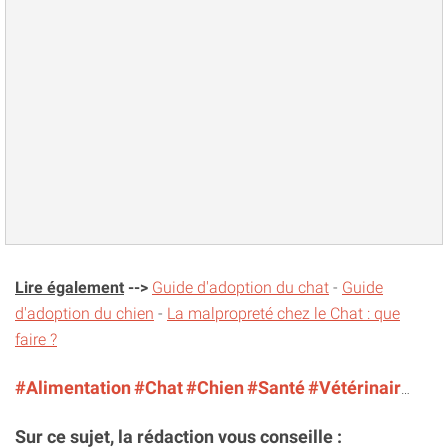
Lire également
-->
Guide d'adoption du chat
-
Guide
d'adoption du chien
-
La malpropreté chez le Chat : que
faire ?
#Alimentation
#Chat
#Chien
#Santé
#Vétérinaire
#ét
Sur ce sujet, la rédaction vous conseille :