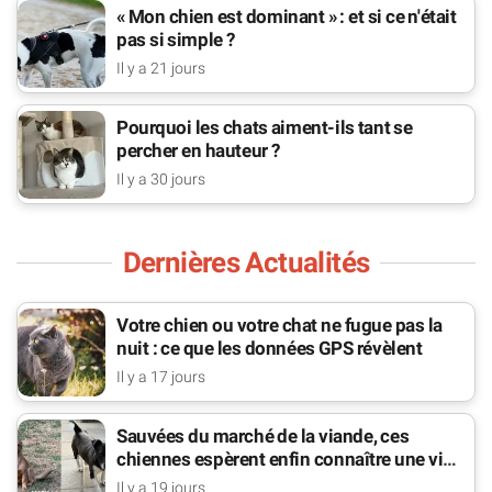
« Mon chien est dominant » : et si ce n'était
pas si simple ?
Il y a 21 jours
Pourquoi les chats aiment-ils tant se
percher en hauteur ?
Il y a 30 jours
Dernières Actualités
Votre chien ou votre chat ne fugue pas la
nuit : ce que les données GPS révèlent
Il y a 17 jours
Sauvées du marché de la viande, ces
chiennes espèrent enfin connaître une vie
de famille
Il y a 19 jours