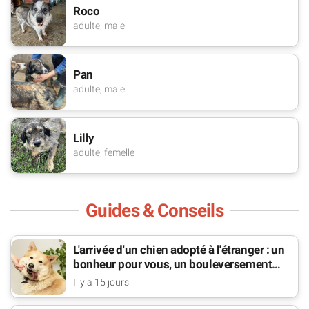
Roco
adulte, male
Pan
adulte, male
Lilly
adulte, femelle
Guides & Conseils
L'arrivée d'un chien adopté à l'étranger : un
bonheur pour vous, un bouleversement
pour lui
Il y a 15 jours