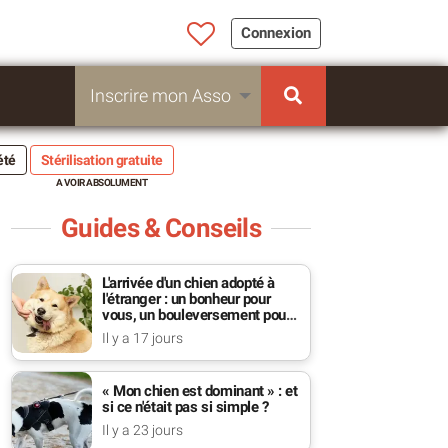
Connexion
Inscrire mon Asso
été
Stérilisation gratuite
Guides & Conseils
L'arrivée d'un chien adopté à
l'étranger : un bonheur pour
vous, un bouleversement pour
lui
Il y a 17 jours
« Mon chien est dominant » : et
si ce n'était pas si simple ?
Il y a 23 jours