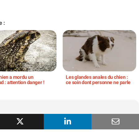
e :
hien a mordu un
Les glandes anales du chien :
d : attention danger !
ce soin dont personne ne parle