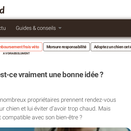
rd
ctu
Guides & conseils
boursement frais véto
Morsure responsabilité
Adoptez un chien cet 
 est-ce vraiment une bonne idée ?
e nombreux propriétaires prennent rendez-vous
eur chien et lui éviter d’avoir trop chaud. Mais
t compatible avec son bien-être ?