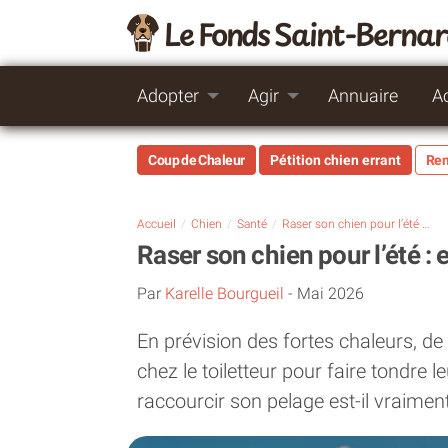
Le Fonds Saint-Berna
Adopter
Agir
Annuaire
A
Coup de Chaleur
Pétition chien errant
Rem
Accueil
Chien
Santé
Raser son chien pour l’été : est-ce vraiment une bonne idée ?
Raser son chien pour l’été :
Par
Karelle Bourgueil
-
Mai 2026
En prévision des fortes chaleurs, d
chez le toiletteur pour faire tondre l
raccourcir son pelage est-il vraimen