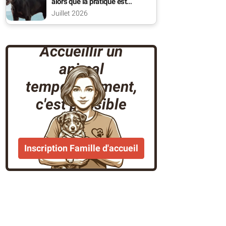
alors que la pratique est
interdite ?
Juillet 2026
Accueillir un
animal
temporairement,
c'est possible
Inscription Famille d'accueil