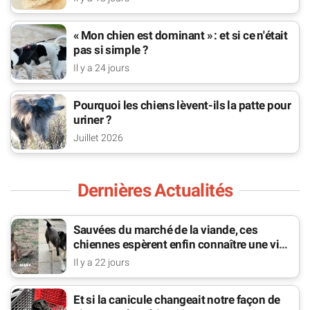
« Mon chien est dominant » : et si ce n'était
pas si simple ?
Il y a 24 jours
Pourquoi les chiens lèvent-ils la patte pour
uriner ?
Juillet 2026
Dernières Actualités
Sauvées du marché de la viande, ces
chiennes espèrent enfin connaître une vie
de famille
Il y a 22 jours
Et si la canicule changeait notre façon de