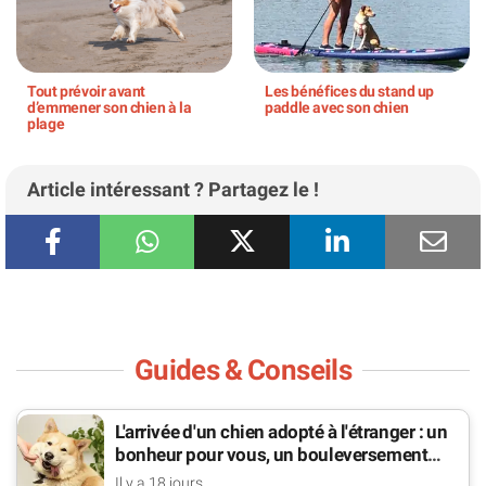
Tout prévoir avant
Les bénéfices du stand up
d’emmener son chien à la
paddle avec son chien
plage
Article intéressant ? Partagez le !
Guides & Conseils
L'arrivée d'un chien adopté à l'étranger : un
bonheur pour vous, un bouleversement
pour lui
Il y a 18 jours