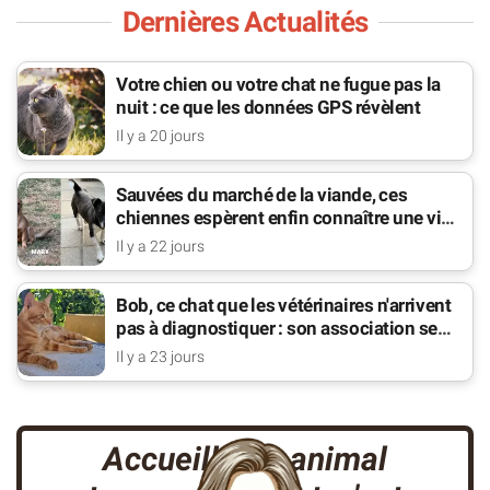
Dernières Actualités
Votre chien ou votre chat ne fugue pas la
nuit : ce que les données GPS révèlent
Il y a 20 jours
Sauvées du marché de la viande, ces
chiennes espèrent enfin connaître une vie
de famille
Il y a 22 jours
Bob, ce chat que les vétérinaires n'arrivent
pas à diagnostiquer : son association se
bat pour lui
Il y a 23 jours
Accueillir un animal