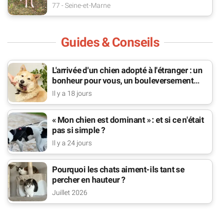
77 - Seine-et-Marne
Guides & Conseils
L'arrivée d'un chien adopté à l'étranger : un
bonheur pour vous, un bouleversement
pour lui
Il y a 18 jours
« Mon chien est dominant » : et si ce n'était
pas si simple ?
Il y a 24 jours
Pourquoi les chats aiment-ils tant se
percher en hauteur ?
Juillet 2026