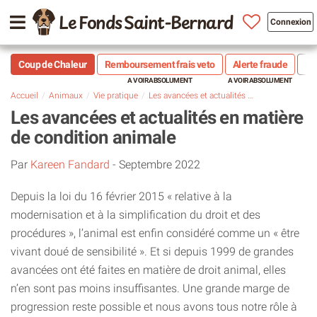
Le Fonds Saint-Bernard
Connexion
Coup de Chaleur
Remboursement frais veto
Alerte fraude
Sté
Accueil
Animaux
Vie pratique
Les avancées et actualités en matière de condition animale
Les avancées et actualités en matière
de condition animale
Par
Kareen Fandard
-
Septembre 2022
Depuis la loi du 16 février 2015 « relative à la
modernisation et à la simplification du droit et des
procédures », l’animal est enfin considéré comme un « être
vivant doué de sensibilité ». Et si depuis 1999 de grandes
avancées ont été faites en matière de droit animal, elles
n’en sont pas moins insuffisantes. Une grande marge de
progression reste possible et nous avons tous notre rôle à