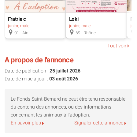
J’essaie de comprendre que tout le monde ne veut pas me
faire de mal.
Fratrie c
Loki
Fra
junior, male
junior, male
Je fais de petits progrès, doucement… à mon rythme.
01 - Ain
69 - Rhône
Tout voir
Je suis une minette très douce malgré mes peurs.
A propos de l'annonce
J’aime le calme, les petits coins rassurants, les voix
Date de publication :
25 juillet 2026
tendres.
Date de mise à jour :
03 août 2026
Et même si je n’ose pas encore montrer tout l’amour que j’ai
en moi, il est là… bien caché dans mon petit cœur.
Le Fonds Saint-Bernard ne peut être tenu responsable
du contenu des annonces, ou des informations
concernant les animaux à l’adoption.
Ce dont j’ai besoin aujourd’hui, ce n’est pas d’une famille
En savoir plus
Signaler cette annonce
parfaite.