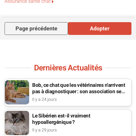
Assurance santé chat
de cœur pour une petite minette comme moi… ?
Ness — 1 an
Page précédente
Adopter
Vaccinée • Stérilisée • Testée FIV/FELV négatif • Traitée
contre les parasites
Dernières Actualités
Je suis ok avec les chats calmes mais pas les chiens
? Contact par mail ou MP
Bob, ce chat que les vétérinaires n'arrivent
pas à diagnostiquer : son association se
? cœurdainfelin@gmail.com
bat pour lui
Il y a 24 jours
Le Sibérien est-il vraiment
hypoallergénique ?
Il y a 29 jours