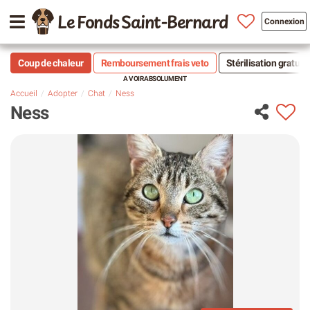
Le Fonds Saint-Bernard
Connexion
Coup de chaleur
Remboursement frais veto
Stérilisation gratuit
Accueil
Adopter
Chat
Ness
Ness