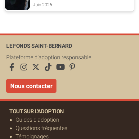
sortent
Juin 2026
LE FONDS SAINT-BERNARD
Plateforme d’adoption responsable
Nous contacter
TOUT SUR L'ADOPTION
Guides d'adoption
Questions fréquentes
Témoignages