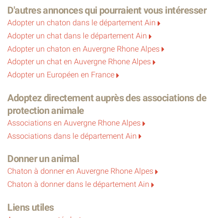
J’ai simplement besoin de quelqu’un qui acceptera de
D'autres annonces qui pourraient vous intéresser
m’aimer telle que je suis.
Adopter un chaton dans le département Ain
Adopter un chat dans le département Ain
Quelqu’un qui ne me brusquera pas.
Adopter un chaton en Auvergne Rhone Alpes
Adopter un chat en Auvergne Rhone Alpes
Quelqu’un qui me laissera le temps d’avoir confiance.
Adopter un Européen en France
Quelqu’un qui comprendra que certains chats ont juste
Adoptez directement auprès des associations de
besoin d’être réparés avec beaucoup de patience et
protection animale
énormément d’amour.
Associations en Auvergne Rhone Alpes
Associations dans le département Ain
Je rêve d’un foyer calme, d’un petit cocon rien qu’à moi…
Donner un animal
Chaton à donner en Auvergne Rhone Alpes
D’un endroit où je pourrai enfin poser mes peurs et me
Chaton à donner dans le département Ain
sentir chez moi pour la première fois de ma vie.
Liens utiles
Peut-être que quelqu’un, quelque part, aura un jour un coup