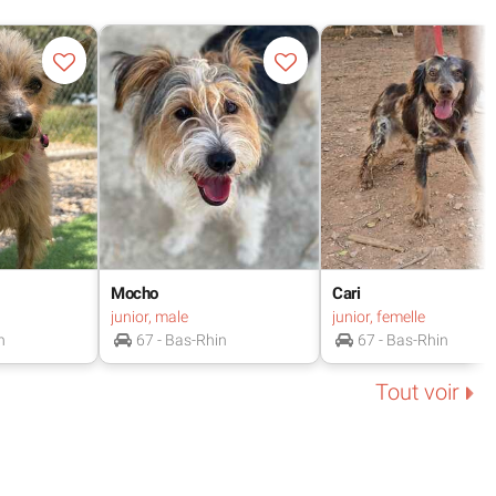
prête à lui offrir attention, stabilité et affection.
e, avec ou sans autres chiens, mais sans chats.
jourd’hui contrôlée, Valeria est une chienne pleine
 le bonheur d’un foyer pour toujours.
elles
Mocho
Cari
junior, male
junior, femelle
n
67 - Bas-Rhin
67 - Bas-Rhin
identifiée et déparasitée. Elle est positive à la
Tout voir
isée et la fonction rénale n’est pas atteinte.