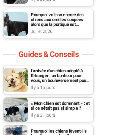
Pourquoi voit-on encore des
chiens aux oreilles coupées
alors que la pratique est
interdite ?
Juillet 2026
Guides & Conseils
L'arrivée d'un chien adopté à
l'étranger : un bonheur pour
vous, un bouleversement pour
lui
Il y a 15 jours
« Mon chien est dominant » : et
si ce n'était pas si simple ?
Il y a 21 jours
Pourquoi les chiens lèvent-ils