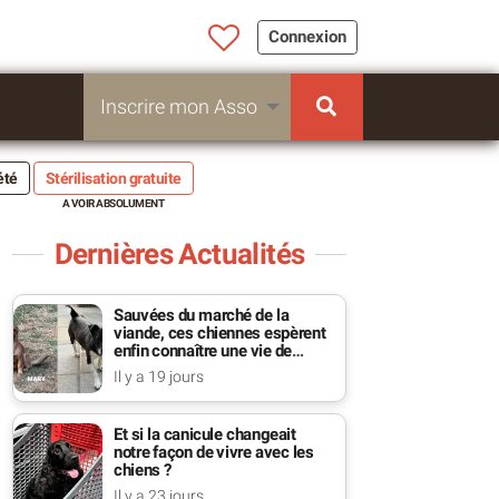
Connexion
Inscrire mon Asso
été
Stérilisation gratuite
Dernières Actualités
Sauvées du marché de la
viande, ces chiennes espèrent
enfin connaître une vie de
famille
Il y a 19 jours
Et si la canicule changeait
notre façon de vivre avec les
chiens ?
Il y a 23 jours