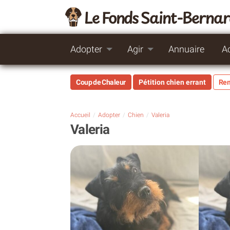
Le Fonds Saint-Berna
Adopter
Agir
Annuaire
A
Coup de Chaleur
Pétition chien errant
Rem
Accueil
Adopter
Chien
Valeria
Valeria