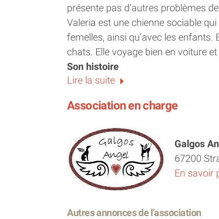
présente pas d’autres problèmes de
Valeria est une chienne sociable qu
femelles, ainsi qu’avec les enfants.
chats. Elle voyage bien en voiture e
Son histoire
Lire la suite
Valeria a été retrouvée abandonnée 
qu’elle avait vécu auparavant. Comm
Association en charge
repères.
Elle est arrivée au refuge en avril 202
stabilité qu’elle mérite.
Galgos An
Son caractère et son quotidien
67200 Str
Valeria est une chienne très affectu
En savoir 
moments de complicité et les instants
joyeuse tout en restant proche de ce
Autres annonces de l'association
C’est une chienne agréable à vivre, 