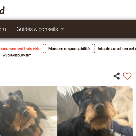
rd
ctu
Guides & conseils
boursement frais véto
Morsure responsabilité
Adoptez un chien cet 