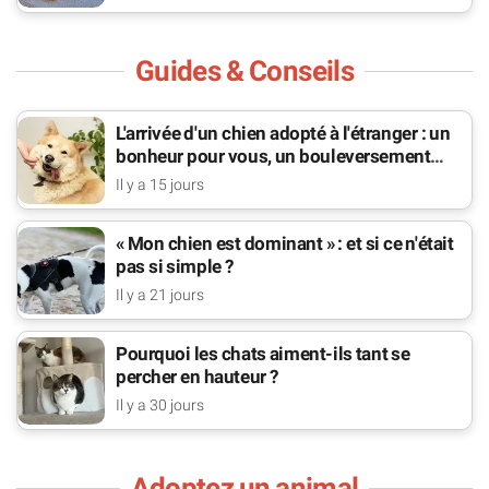
Guides & Conseils
L'arrivée d'un chien adopté à l'étranger : un
bonheur pour vous, un bouleversement
pour lui
Il y a 15 jours
« Mon chien est dominant » : et si ce n'était
pas si simple ?
Il y a 21 jours
Pourquoi les chats aiment-ils tant se
percher en hauteur ?
Il y a 30 jours
Adoptez un animal