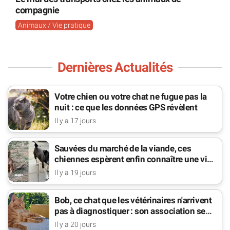
compagnie
Animaux / Vie pratique
Dernières Actualités
Votre chien ou votre chat ne fugue pas la
nuit : ce que les données GPS révèlent
Il y a 17 jours
Sauvées du marché de la viande, ces
chiennes espèrent enfin connaître une vie
de famille
Il y a 19 jours
Bob, ce chat que les vétérinaires n'arrivent
pas à diagnostiquer : son association se
bat pour lui
Il y a 20 jours