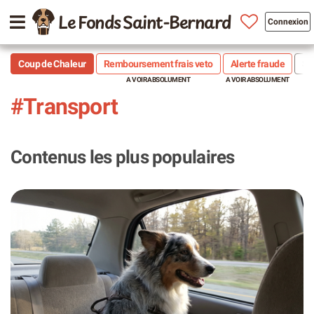
Le Fonds Saint-Bernard
Connexion
Coup de Chaleur
Remboursement frais veto
Alerte fraude
Sté
#Transport
Contenus les plus populaires