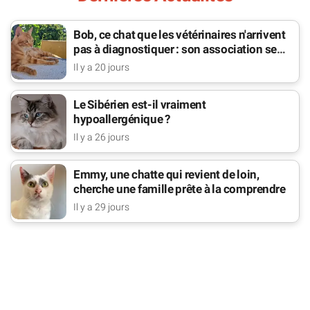
Bob, ce chat que les vétérinaires n'arrivent
pas à diagnostiquer : son association se
bat pour lui
Il y a 20 jours
Le Sibérien est-il vraiment
hypoallergénique ?
Il y a 26 jours
Emmy, une chatte qui revient de loin,
cherche une famille prête à la comprendre
Il y a 29 jours