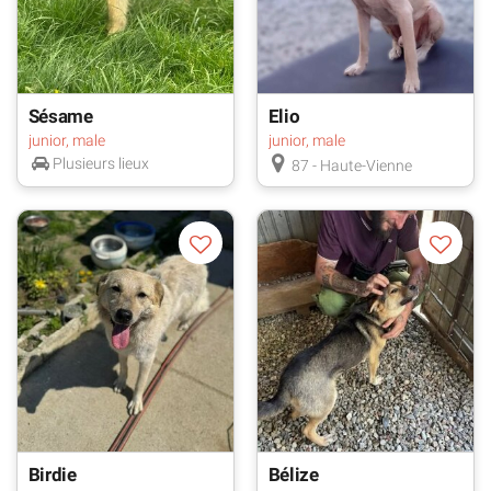
Sésame
Elio
junior, male
junior, male
Plusieurs lieux
87 - Haute-Vienne
Birdie
Bélize