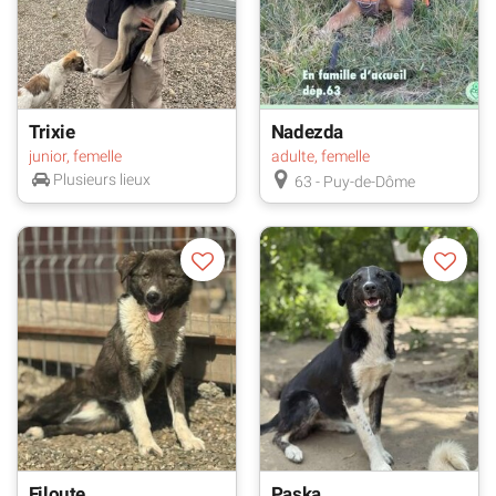
Trixie
Nadezda
junior, femelle
adulte, femelle
Plusieurs lieux
63 - Puy-de-Dôme
Filoute
Paska