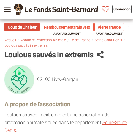
Le Fonds Saint-Bernard
Connexion
Coup de Chaleur
Remboursement frais veto
Alerte fraude
Sté
Accueil
Annuaire Protection Animale
Ile de France
Seine-Saint-Denis
Loulous sauvés in extremis
Loulous sauvés in extremis
93190 Livry-Gargan
A propos de l'association
Loulous sauvés in extremis est une association de
protection animale située dans le département
Seine-Saint-
Denis
.