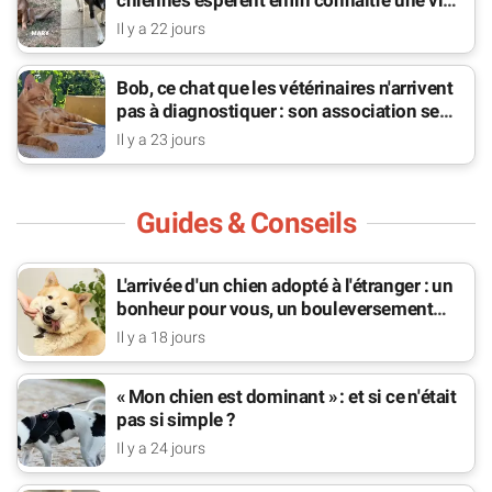
de famille
Il y a 22 jours
Bob, ce chat que les vétérinaires n'arrivent
pas à diagnostiquer : son association se
bat pour lui
Il y a 23 jours
Guides & Conseils
L'arrivée d'un chien adopté à l'étranger : un
bonheur pour vous, un bouleversement
pour lui
Il y a 18 jours
« Mon chien est dominant » : et si ce n'était
pas si simple ?
Il y a 24 jours