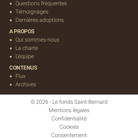
Questions fréquentes
Témoignages
Dernières adoptions
A PROPOS
Qui sommes-nous
La charte
L'équipe
CONTENUS
Flux
Archives
© 2026 - Le fonds Saint-Bernard
Mentions légales
Confidentialité
Cookies
Consentement