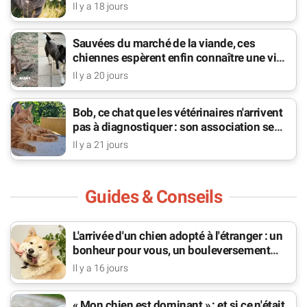
Il y a 18 jours
Sauvées du marché de la viande, ces
chiennes espèrent enfin connaître une vie
de famille
Il y a 20 jours
Bob, ce chat que les vétérinaires n'arrivent
pas à diagnostiquer : son association se
bat pour lui
Il y a 21 jours
Guides & Conseils
L'arrivée d'un chien adopté à l'étranger : un
bonheur pour vous, un bouleversement
pour lui
Il y a 16 jours
« Mon chien est dominant » : et si ce n'était