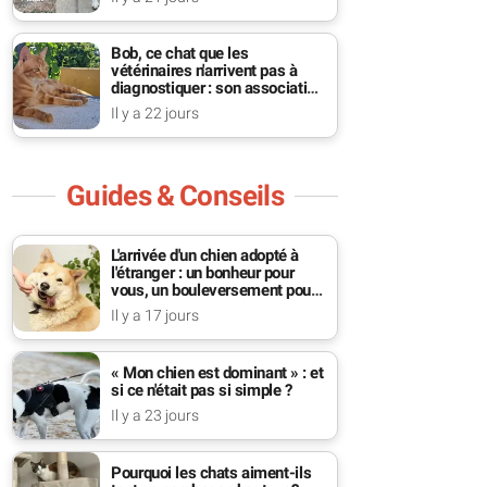
Bob, ce chat que les
vétérinaires n'arrivent pas à
diagnostiquer : son association
se bat pour lui
Il y a 22 jours
Guides & Conseils
L'arrivée d'un chien adopté à
l'étranger : un bonheur pour
vous, un bouleversement pour
lui
Il y a 17 jours
« Mon chien est dominant » : et
si ce n'était pas si simple ?
Il y a 23 jours
Pourquoi les chats aiment-ils