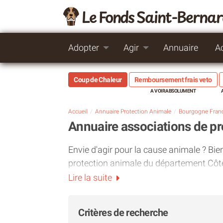
Le Fonds Saint-Berna
Adopter
Agir
Annuaire
A
Coup de Chaleur
Remboursement frais veto
Accueil
Annuaire Protection Animale
Bourgogne Fran
Annuaire associations de pr
Envie d'agir pour la cause animale ? Bie
protection animale du département Côte-
souhaitiez adopter un
chat
ou un
chien
,
Lire la suite
Notre répertoire vous met en lien direct
pour l'adoption responsable, le sauvetag
Critères de recherche