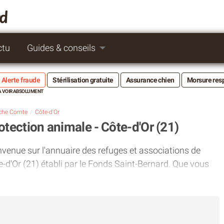
rd
ctu
Guides & conseils
Alerte fraude
Stérilisation gratuite
Assurance chien
Morsure res
che Comte
Côte-d'Or
otection animale - Côte-d'Or (21)
nvenue sur l'annuaire des refuges et associations de
d'Or (21) établi par le Fonds Saint-Bernard. Que vous
 devenir Bénévole ou faire un don, chaque geste compte.
 avec les acteurs locaux qui se mobilisent au quotidien
e sur le terrain et la défense des animaux.