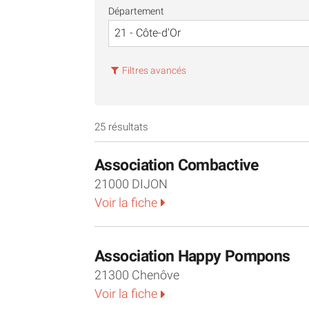
Ces structures accomplissent un travail v
Département
dessous, découvrez leurs missions et tro
grâce au Fonds Saint-Bernard.
Si vous ne trouvez pas l'association qu
Filtres avancés
au niveau de la région
Bourgogne Fran
25 résultats
Association Combactive
21000 DIJON
Voir la fiche
Association Happy Pompons
21300 Chenôve
Voir la fiche