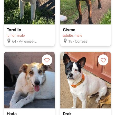
Tornillo
Gismo
junior, male
adulte, male
64 - Pyrénées-
19 - Corrèze
Atlantiques
Hada
Drak