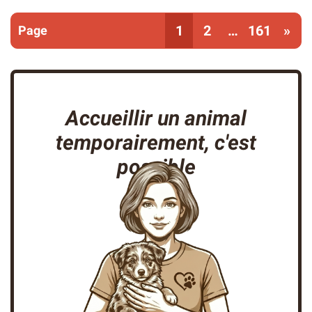
Vous êtes sur la page
1
2
…
161
»
Accueillir un animal
temporairement, c'est
possible