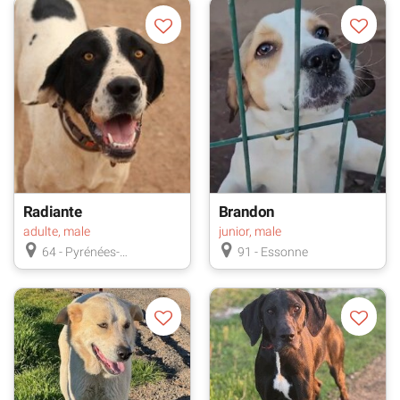
votre département ? Avez-vous consulté les animaux
à "adopter dans toute la France" ?
Consultez
l'annuaire des associations
, pour contacter
les associations les plus proches de chez vous !
Radiante
Brandon
adulte, male
junior, male
64 - Pyrénées-
91 - Essonne
Atlantiques