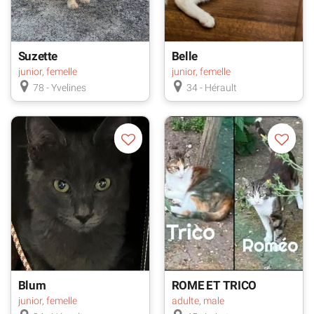
Suzette
Belle
junior, femelle
junior, femelle
78 - Yvelines
34 - Hérault
Blum
ROME ET TRICO
DOUBLE ADOPTIO
junior, femelle
adulte, male