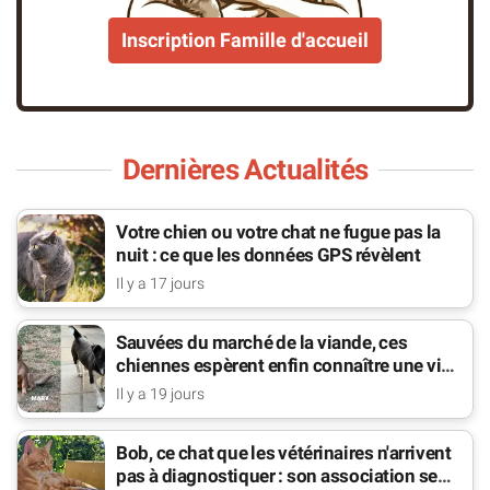
Inscription Famille d'accueil
Dernières Actualités
Votre chien ou votre chat ne fugue pas la
nuit : ce que les données GPS révèlent
Il y a 17 jours
Sauvées du marché de la viande, ces
chiennes espèrent enfin connaître une vie
de famille
Il y a 19 jours
Bob, ce chat que les vétérinaires n'arrivent
pas à diagnostiquer : son association se