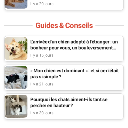
bat pour lui
Il y a 20 jours
Guides & Conseils
L'arrivée d'un chien adopté à l'étranger : un
bonheur pour vous, un bouleversement
pour lui
Il y a 15 jours
« Mon chien est dominant » : et si ce n'était
pas si simple ?
Il y a 21 jours
Pourquoi les chats aiment-ils tant se
percher en hauteur ?
Il y a 30 jours