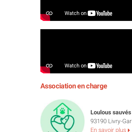
à volonté et déborde d’énergie. Der
douceur.
Mais Bélize n’a jamais connu la chal
Pas de panier rien qu’à lui, pas de r
quotidien. Tout sera à lui apprendre
Aujourd’hui, Bélize n’a besoin que d’
et à lui montrer ce qu’est enfin le bo
Association en charge
Bélize est actuellement en Roumanie, 
une belle demande d'adoption.
Loulous sauvés 
93190 Livry-Ga
Rapatriement par camion agréé servi
En savoir plus