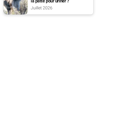
la patte pour uriner ?
Juillet 2026