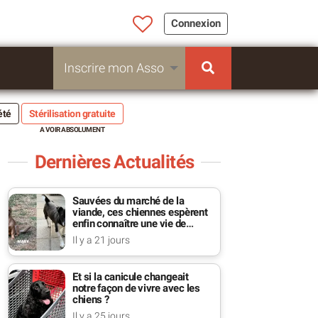
Connexion
Inscrire mon Asso
été
Stérilisation gratuite
Dernières Actualités
Sauvées du marché de la
viande, ces chiennes espèrent
enfin connaître une vie de
famille
Il y a 21 jours
Et si la canicule changeait
notre façon de vivre avec les
chiens ?
Il y a 25 jours