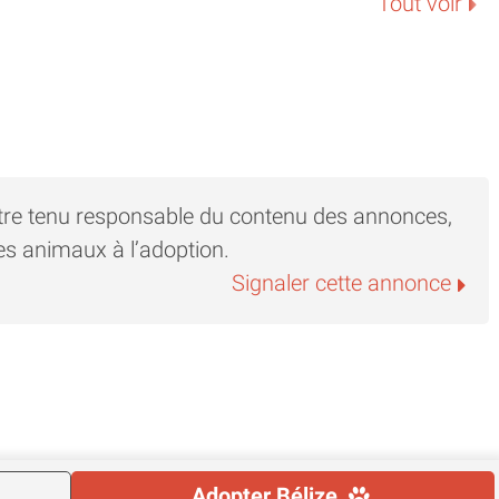
Tout voir
d’adaptation
manie : https://blog.voxcanis.fr/les-chiens-
 un don mensuel d’1€/ mois sur notre plateforme
/louloussauves?fs=e&s=cl
tre tenu responsable du contenu des annonces,
es animaux à l’adoption.
agerie Facebook
Signaler cette annonce
Adopter
Bélize