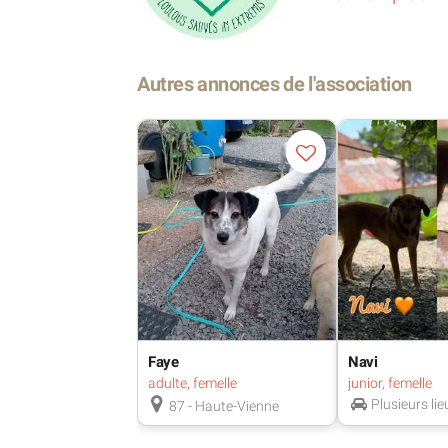
Coût d’adoption : 320 €
Autres annonces de l'association
https://unepetitechance.forumactif.
Stérilisé
Pucé
Vacciné
Ok chien
Faye
Navi
adulte, femelle
junior, femelle
Ok humain
Plusieurs lie
87 - Haute-Vienne