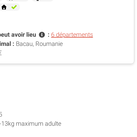
peut avoir
lieu
:
6 départements
imal :
Bacau, Roumanie
€
5
 12-13kg maximum adulte