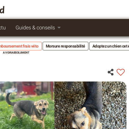
rd
ctu
Guides & conseils
boursement frais véto
Morsure responsabilité
Adoptez un chien cet 