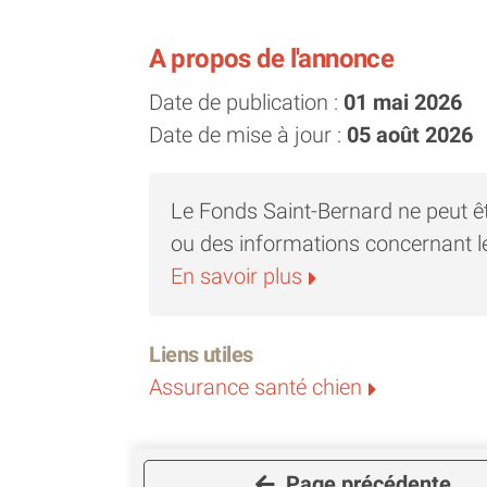
OK chat probablement avec temps 
A propos de l'annonce
En savoir plus sur les chiens de Rou
Date de publication :
01 mai 2026
roumains-qui-sont-ils
Date de mise à jour :
05 août 2026
Pour nous aider, vous pouvez faire
Teaming : https://www.teaming.net
Le Fonds Saint-Bernard ne peut ê
ou des informations concernant l
Contact pour plus d’infos par Mess
En savoir plus
Liens utiles
Assurance santé chien
Page précédente