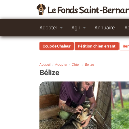
Le Fonds Saint-Berna
Adopter
Agir
Annuaire
A
Coup de Chaleur
Pétition chien errant
Rem
Accueil
Adopter
Chien
Bélize
Bélize