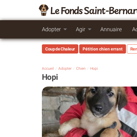
Le Fonds Saint-Berna
Adopter
Agir
Annuaire
A
Coup de Chaleur
Pétition chien errant
Rem
Accueil
Adopter
Chien
Hopi
Hopi