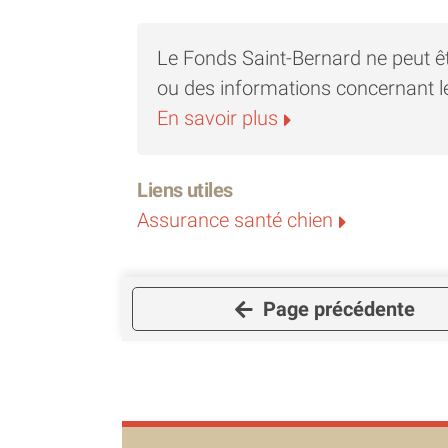
Contact pour devenir famille d'accu
Le Fonds Saint-Bernard ne peut ê
Par mail : familledaccueil@archede
ou des informations concernant l
familledaccueil2@archedeternite.
En savoir plus
Vous ne pouvez ni adopter, ni être F
- LE PARRAINAGE
Liens utiles
Contacts : 06.24.92.29.62 *** par
Assurance santé chien
Page précédente