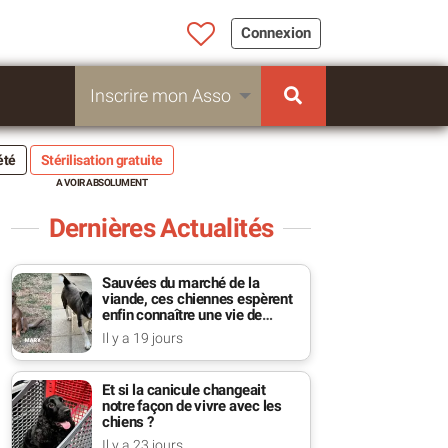
Connexion
Inscrire mon Asso
été
Stérilisation gratuite
Dernières Actualités
Sauvées du marché de la
viande, ces chiennes espèrent
enfin connaître une vie de
famille
Il y a 19 jours
Et si la canicule changeait
notre façon de vivre avec les
chiens ?
Il y a 23 jours