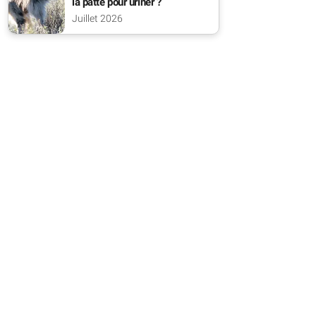
la patte pour uriner ?
Juillet 2026