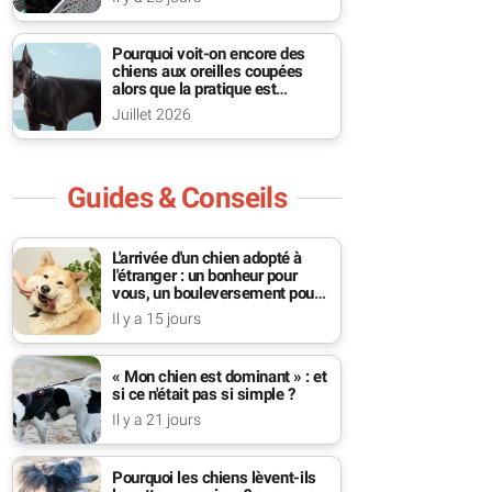
Pourquoi voit-on encore des
chiens aux oreilles coupées
alors que la pratique est
interdite ?
Juillet 2026
Guides & Conseils
L'arrivée d'un chien adopté à
l'étranger : un bonheur pour
vous, un bouleversement pour
lui
Il y a 15 jours
« Mon chien est dominant » : et
si ce n'était pas si simple ?
Il y a 21 jours
Pourquoi les chiens lèvent-ils