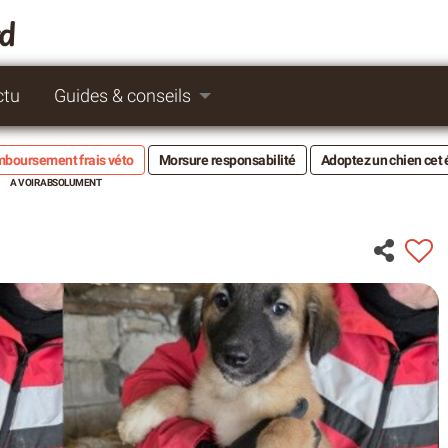
rd
ctu
Guides & conseils
boursement frais véto
Morsure responsabilité
Adoptez un chien cet 