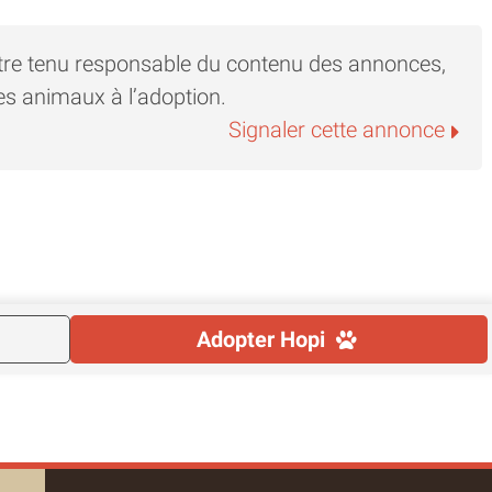
eil : 06.49.32.09.81
tre tenu responsable du contenu des annonces,
ternite.org-
es animaux à l’adoption.
org
Signaler cette annonce
amille d'Accueil, une autre solution s’offre à vous
rainage@archedeternite.org
Adopter
Hopi