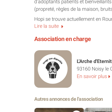
d’adoptants patients et bienveillan
(propreté, règles de la maison, bruits
Hopi se trouve actuellement en Ro
Lire la suite
FRAIS D'ADOPTION : de 4 mois à 7 
* PLUS une participation à la stéril
Association en charge
déductible des impôts
L'animal arrivera en France, stérilisé
L'Arche d'Eterni
électronique, vaccination antirabiq
93160 Noisy le 
En savoir plus
Une fois réservé pour être adopté. 
en France via un transporteur routi
nécessaires pour l'entrée sur le terri
Autres annonces de l'association