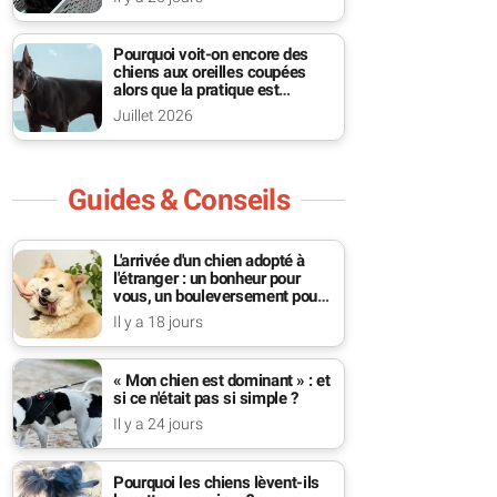
Pourquoi voit-on encore des
chiens aux oreilles coupées
alors que la pratique est
interdite ?
Juillet 2026
Guides & Conseils
L'arrivée d'un chien adopté à
l'étranger : un bonheur pour
vous, un bouleversement pour
lui
Il y a 18 jours
« Mon chien est dominant » : et
si ce n'était pas si simple ?
Il y a 24 jours
Pourquoi les chiens lèvent-ils