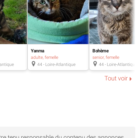
Yanma
Bohème
adulte, femelle
senior, femelle
lantique
44 - Loire-Atlantique
44 - Loire-Atlantique
Tout voir
tre tenu responsable du contenu des annonces,