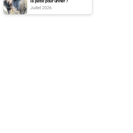
la patte pour uriner ?
Juillet 2026