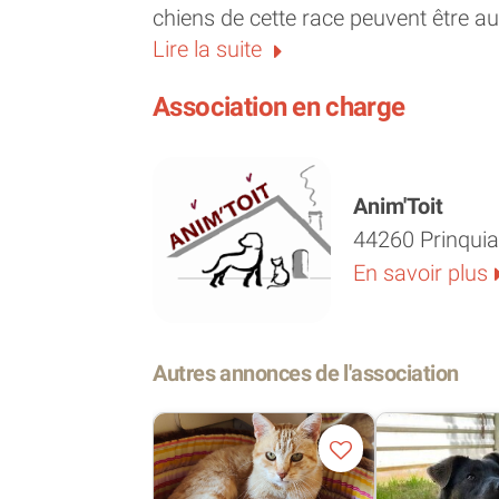
chiens de cette race peuvent être au
Lire la suite
catégorisé. Shiva ne recherche que
Association en charge
Toujours partante pour une balade e
découvrirez en elle une chienne prête
Anim'Toit
Elle s’entend très bien avec les autr
44260 Prinqui
copains pendant plusieurs semaine
En savoir plus
Shiva est une chienne de catégorie 1.
chiens de catégorie et elle ne pourra
Autres annonces de l'association
longue durée.