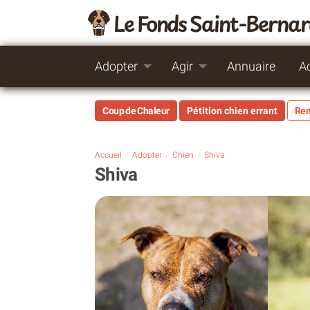
Le Fonds Saint-Berna
Adopter
Agir
Annuaire
A
Coup de Chaleur
Pétition chien errant
Rem
Accueil
Adopter
Chien
Shiva
Shiva