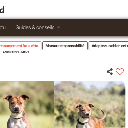
rd
ctu
Guides & conseils
boursement frais véto
Morsure responsabilité
Adoptez un chien cet 