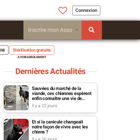
Connexion
Inscrire mon Asso
été
Stérilisation gratuite
Dernières Actualités
Sauvées du marché de la
viande, ces chiennes espèrent
enfin connaître une vie de
famille
Il y a 22 jours
Et si la canicule changeait
notre façon de vivre avec les
chiens ?
Il y a 26 jours