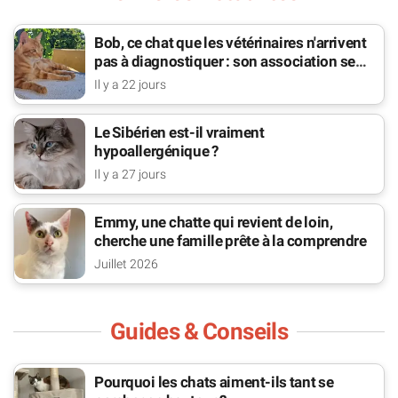
Bob, ce chat que les vétérinaires n'arrivent
pas à diagnostiquer : son association se
bat pour lui
Il y a 22 jours
Le Sibérien est-il vraiment
hypoallergénique ?
Il y a 27 jours
Emmy, une chatte qui revient de loin,
cherche une famille prête à la comprendre
Juillet 2026
Guides & Conseils
Pourquoi les chats aiment-ils tant se