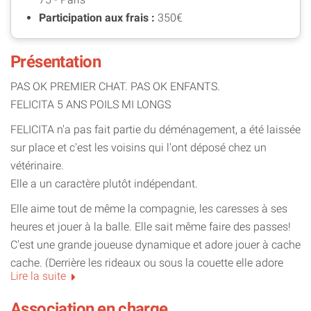
Participation aux frais :
350€
Présentation
PAS OK PREMIER CHAT. PAS OK ENFANTS.
FELICITA 5 ANS POILS MI LONGS
FELICITA n'a pas fait partie du déménagement, a été laissée
sur place et c'est les voisins qui l'ont déposé chez un
vétérinaire.
Elle a un caractère plutôt indépendant.
Elle aime tout de même la compagnie, les caresses à ses
heures et jouer à la balle. Elle sait même faire des passes!
C'est une grande joueuse dynamique et adore jouer à cache
cache. (Derrière les rideaux ou sous la couette elle adore
Lire la suite
ça)
Elle sait aussi passer de longs moments à se reposer —
Association en charge