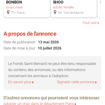
BONBON
SHOO
FI
? Merci de ne pas nous contacter si vous voulez pas ou ne
junior, male
adulte, femelle
pouvez pas sécuriser vos fenêtres ou balcon avec un filet
75 - Paris
94 - Val-de-Marne
jusqu'au plafond, ou jardin de façon à ce qu'un chat ne
Tout voir
puisse en sortir. ?
A propos de l'annonce
Date de publication :
13 mai 2026
Date de mise à jour :
10 juillet 2026
Le Fonds Saint-Bernard ne peut être tenu responsable
du contenu des annonces, ou des informations
concernant les animaux à l’adoption.
En savoir plus
Signaler cette annonce
D'autres annonces qui pourraient vous intéresser
Adopter un chat dans le département Paris