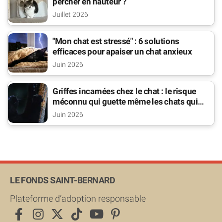
percher en hauteur ?
Juillet 2026
"Mon chat est stressé" : 6 solutions
efficaces pour apaiser un chat anxieux
Juin 2026
Griffes incarnées chez le chat : le risque
méconnu qui guette même les chats qui
sortent
Juin 2026
LE FONDS SAINT-BERNARD
Plateforme d’adoption responsable