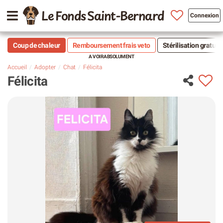
Le Fonds Saint-Bernard
Connexion
Coup de chaleur
Remboursement frais veto
Stérilisation gratuit
Accueil
Adopter
Chat
Félicita
Félicita