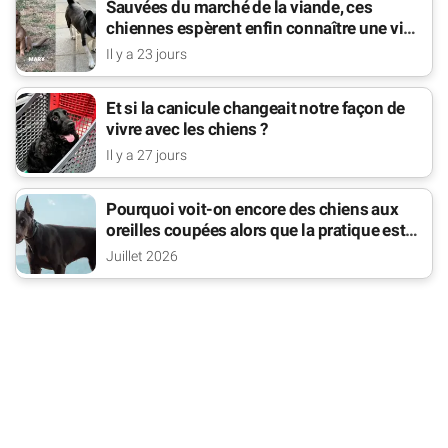
Sauvées du marché de la viande, ces
chiennes espèrent enfin connaître une vie
de famille
Il y a 23 jours
Et si la canicule changeait notre façon de
vivre avec les chiens ?
Il y a 27 jours
Pourquoi voit-on encore des chiens aux
oreilles coupées alors que la pratique est
interdite ?
Juillet 2026