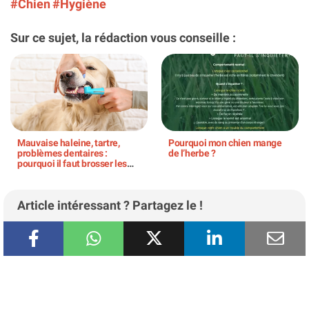
#Chien
#Hygiène
Sur ce sujet, la rédaction vous conseille :
Mauvaise haleine, tartre,
Pourquoi mon chien mange
problèmes dentaires :
de l’herbe ?
pourquoi il faut brosser les
dents de son chien ?
Article intéressant ? Partagez le !