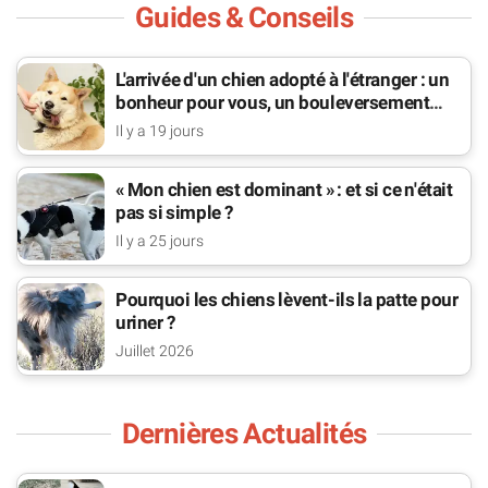
Guides & Conseils
L'arrivée d'un chien adopté à l'étranger : un
bonheur pour vous, un bouleversement
pour lui
Il y a 19 jours
« Mon chien est dominant » : et si ce n'était
pas si simple ?
Il y a 25 jours
Pourquoi les chiens lèvent-ils la patte pour
uriner ?
Juillet 2026
Dernières Actualités