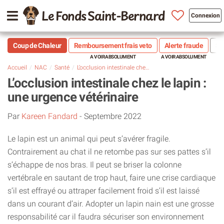
Le Fonds Saint-Bernard
Connexion
Coup de Chaleur
Remboursement frais veto
Alerte fraude
Sté
Accueil
NAC
Santé
L’occlusion intestinale chez le lapin : une urgence vétérinaire
L’occlusion intestinale chez le lapin :
une urgence vétérinaire
Par
Kareen Fandard
-
Septembre 2022
Le lapin est un animal qui peut s’avérer fragile.
Contrairement au chat il ne retombe pas sur ses pattes s’il
s’échappe de nos bras. Il peut se briser la colonne
vertébrale en sautant de trop haut, faire une crise cardiaque
s’il est effrayé ou attraper facilement froid s’il est laissé
dans un courant d’air. Adopter un lapin nain est une grosse
responsabilité car il faudra sécuriser son environnement