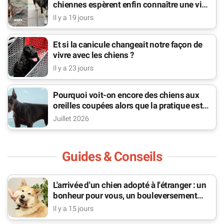
chiennes espèrent enfin connaître une vie
de famille
Il y a 19 jours
Et si la canicule changeait notre façon de
vivre avec les chiens ?
Il y a 23 jours
Pourquoi voit-on encore des chiens aux
oreilles coupées alors que la pratique est
interdite ?
Juillet 2026
Guides & Conseils
L'arrivée d'un chien adopté à l'étranger : un
bonheur pour vous, un bouleversement
pour lui
Il y a 15 jours