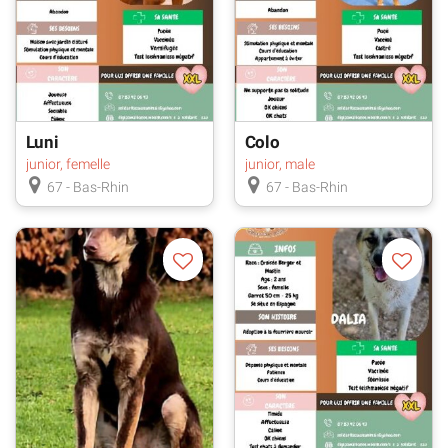
alternative. Les Bénévoles connaissent déjà sa taille
définitive et son caractère, ce qui permet de créer un
duo parfaitement assorti dès le premier jour.
Luni
Colo
junior, femelle
junior, male
67 - Bas-Rhin
67 - Bas-Rhin