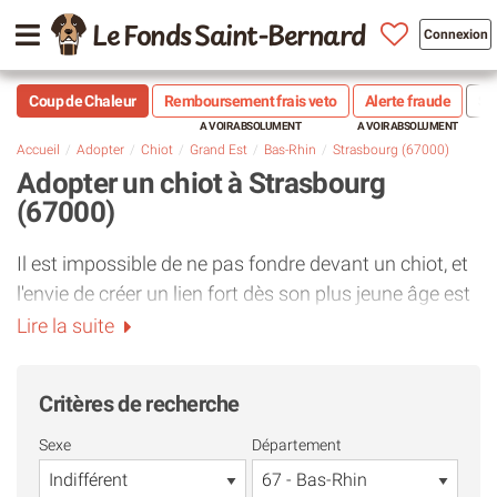
Le Fonds Saint-Bernard
Connexion
Coup de Chaleur
Remboursement frais veto
Alerte fraude
Sté
Accueil
Adopter
Chiot
Grand Est
Bas-Rhin
Strasbourg (67000)
Adopter un chiot à Strasbourg
(67000)
Il est impossible de ne pas fondre devant un chiot, et
l'envie de créer un lien fort dès son plus jeune âge est
tout à fait compréhensible. Toutefois, adopter un
Lire la suite
bébé chien auprès d'une association près de
Strasbourg (67000) ou dans le département
Bas-Rhin
Critères de recherche
implique des réalités pratiques et un niveau
d'engagement qu'il est indispensable de mesurer :
Sexe
Département
Le temps de la préparation éthique et légale
: