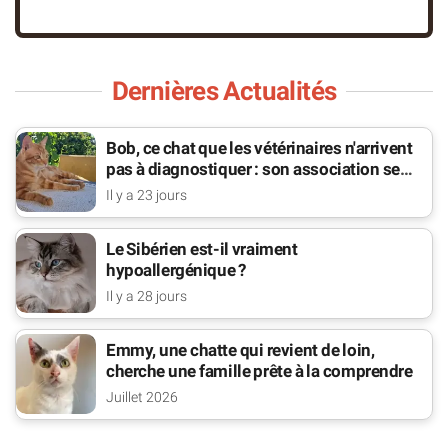
Dernières Actualités
Bob, ce chat que les vétérinaires n'arrivent
pas à diagnostiquer : son association se
bat pour lui
Il y a 23 jours
Le Sibérien est-il vraiment
hypoallergénique ?
Il y a 28 jours
Emmy, une chatte qui revient de loin,
cherche une famille prête à la comprendre
Juillet 2026