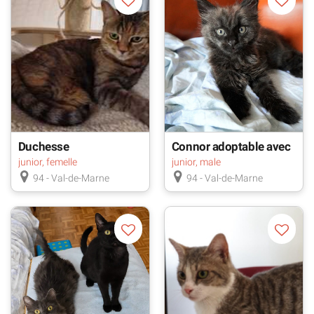
Duchesse
Connor adoptable avec
un chat déj
junior, femelle
junior, male
94 - Val-de-Marne
94 - Val-de-Marne