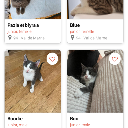
Pazia et blyra a
Blue
ensemble
junior, femelle
junior, femelle
94 - Val-de-Marne
94 - Val-de-Marne
Boodie
Boo
junior, male
junior, male