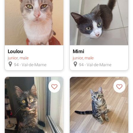
Loulou
Mimi
junior, male
junior, male
94 - Val-de-Marne
94 - Val-de-Marne