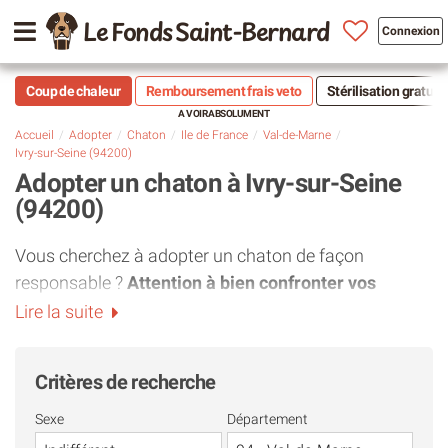
Le Fonds Saint-Bernard
Connexion
Coup de chaleur
Remboursement frais veto
Stérilisation gratuit
Accueil
Adopter
Chaton
Ile de France
Val-de-Marne
Ivry-sur-Seine (94200)
Adopter un chaton à Ivry-sur-Seine
(94200)
Vous cherchez à adopter un chaton de façon
responsable ?
Attention à bien confronter vos
attentes à la réalité.
En effet, il est tout à fait naturel
Lire la suite
de craquer pour la bouille d'un petit chaton.
Cependant, l'adoption de très jeunes chats dans une
Critères de recherche
association près de Ivry-sur-Seine (94200) ou dans le
département
Val-de-Marne
est finalement assez rare
Sexe
Département
et requiert une vraie réflexion. Voici pourquoi il est