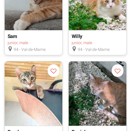
Sam
Willy
junior, male
junior, male
94 - Val-de-Marne
94 - Val-de-Marne