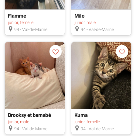
Flamme
Milo
junior, femelle
junior, male
94 - Val-de-Marne
94 - Val-de-Marne
Brooksy et barnabé
Kuma
junior, male
junior, femelle
94 - Val-de-Marne
94 - Val-de-Marne