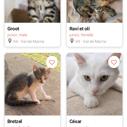
Groot
Ravi et oli
junior, male
junior, femelle
94 - Val-de-Marne
94 - Val-de-Marne
Bretzel
César