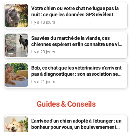
Votre chien ou votre chat ne fugue pas la
nuit : ce que les données GPS révèlent
Il y a 18 jours
Sauvées du marché de la viande, ces
chiennes espèrent enfin connaître une vie
de famille
Il y a 20 jours
Bob, ce chat que les vétérinaires n'arrivent
pas à diagnostiquer : son association se
bat pour lui
Il y a 21 jours
Guides & Conseils
L'arrivée d'un chien adopté à l'étranger : un
bonheur pour vous, un bouleversement