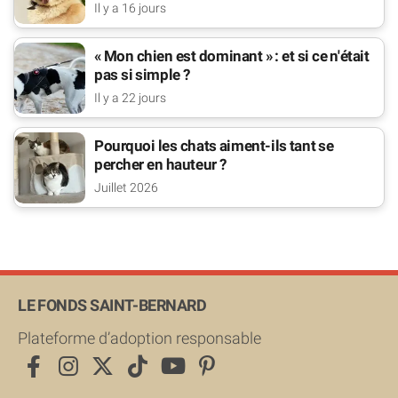
pour lui
Il y a 16 jours
« Mon chien est dominant » : et si ce n'était
pas si simple ?
Il y a 22 jours
Pourquoi les chats aiment-ils tant se
percher en hauteur ?
Juillet 2026
LE FONDS SAINT-BERNARD
Plateforme d’adoption responsable