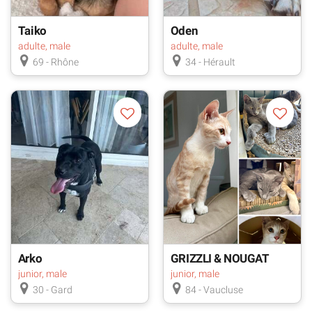
Taiko
Oden
adulte, male
adulte, male
69 - Rhône
34 - Hérault
Arko
GRIZZLI & NOUGAT
junior, male
junior, male
30 - Gard
84 - Vaucluse