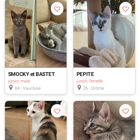
votre département ? Avez-vous consulté les animaux
à "adopter dans toute la France" ?
Consultez
l'annuaire des associations
, pour contacter
les associations les plus proches de chez vous !
SMOCKY et BASTET
PEPITE
junior, male
junior, femelle
84 - Vaucluse
26 - Drôme