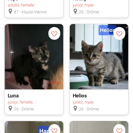
adulte, femelle
junior, male
87 - Haute-Vienne
26 - Drôme
Luna
Helios
junior, femelle
junior, male
26 - Drôme
26 - Drôme