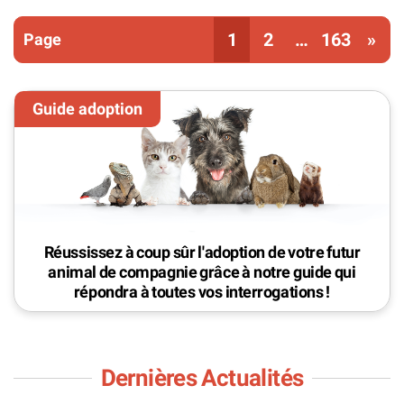
Vous êtes sur la page
1
2
…
163
»
Réussissez à coup sûr l'adoption de votre futur
animal de compagnie grâce à notre guide qui
répondra à toutes vos interrogations !
Dernières Actualités