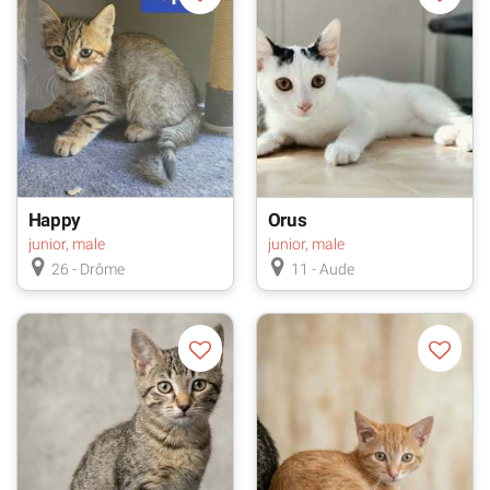
Happy
Orus
junior, male
junior, male
26 - Drôme
11 - Aude