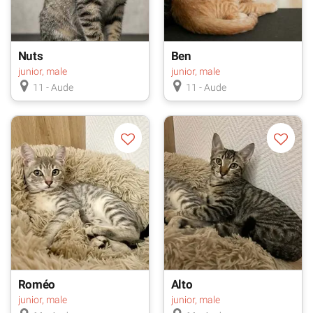
Nuts
Ben
junior, male
junior, male
11 - Aude
11 - Aude
Roméo
Alto
junior, male
junior, male