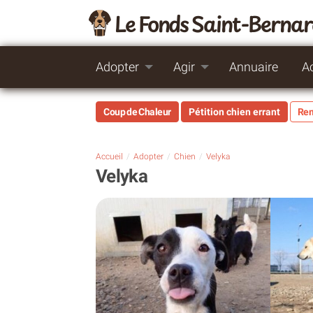
Le Fonds Saint-Berna
Adopter
Agir
Annuaire
A
Coup de Chaleur
Pétition chien errant
Rem
Accueil
Adopter
Chien
Velyka
Velyka