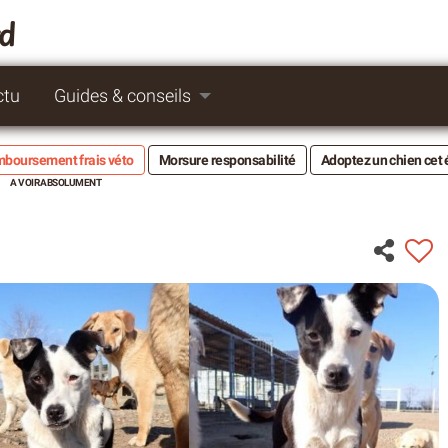
rd
ctu
Guides & conseils
boursement frais véto
Morsure responsabilité
Adoptez un chien cet 