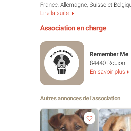
France, Allemagne, Suisse et Belgique,
Lire la suite
Rdv sur sa page sur le site de l'assoc
https://remembermefrance.org/pet
Association en charge
Plus d’informations sur Velyka : h
velyka-chiot-femelle-de-petite-taille
Remember Me
remember-me-land
84440 Robion
Vous vous sentez prêts à lui offrir le
En savoir plus
renseignements pour demande d’adopt
l’association : https://rememberme
dadoption/questionnaire/ Les bénév
Autres annonces de l'association
possible.
Frais d’adoption
: 300 €. Ces frais 
liées aux vaccins, soins, stérilisatio
enregistrement à l’ICAD, à l’entretien