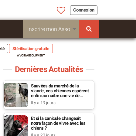
Connexion
Inscrire mon Asso
été
Stérilisation gratuite
Dernières Actualités
Sauvées du marché de la
viande, ces chiennes espèrent
enfin connaître une vie de
famille
Il y a 19 jours
Et si la canicule changeait
notre façon de vivre avec les
chiens ?
Il y a 23 jours