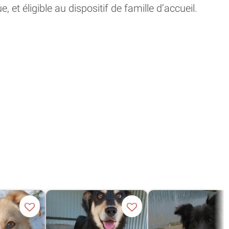
 et éligible au dispositif de famille d’accueil.
iation :
s/velkya/
ttps://remembermefrance.forumactif.org/t22117-
-a-l-age-adulte-nee-environ-en-janvier-2024-
 foyer qu’elle mérite ? Merci de remplir la fiche de
ion ou d’accueil sur le site internet de
france.org/adopter/procedure-
oles de l’association vous recontacteront dès que
permettent de régler une petite partie des dépenses
n, nourriture, rapatriement, passeport,
 du refuge et aux frais vétérinaires des FA.