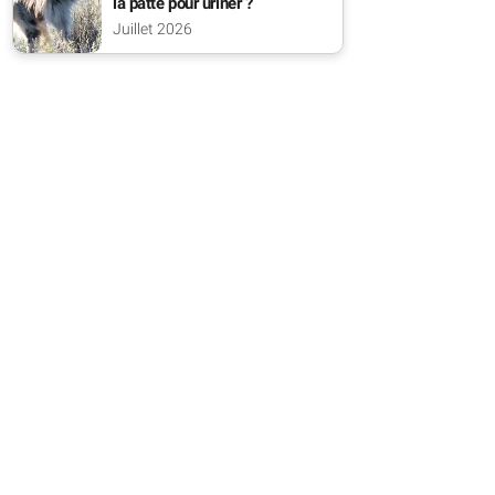
la patte pour uriner ?
Juillet 2026