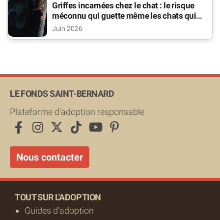
Griffes incarnées chez le chat : le risque
méconnu qui guette même les chats qui
sortent
Juin 2026
LE FONDS SAINT-BERNARD
Plateforme d’adoption responsable
Nous contacter
TOUT SUR L'ADOPTION
Guides d'adoption