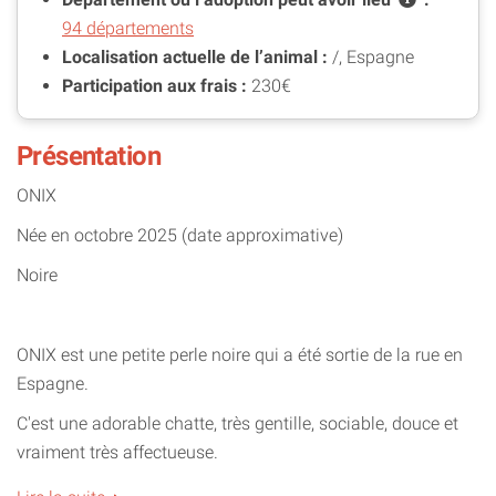
94 départements
Localisation actuelle de l’animal :
/, Espagne
Participation aux frais :
230€
Présentation
ONIX
Née en octobre 2025 (date approximative)
Noire
ONIX est une petite perle noire qui a été sortie de la rue en
Espagne.
C'est une adorable chatte, très gentille, sociable, douce et
vraiment très affectueuse.
Elle s'entend très bien avec les autres chats et la présence