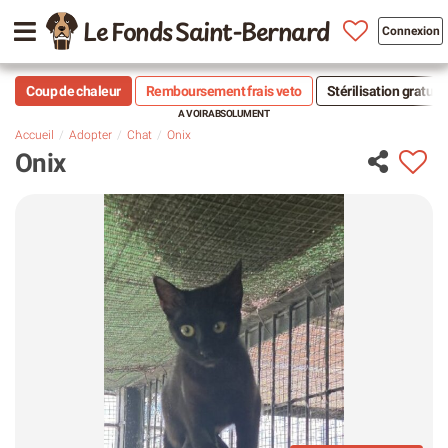
Le Fonds Saint-Bernard
Connexion
Coup de chaleur
Remboursement frais veto
Stérilisation gratuit
Accueil
Adopter
Chat
Onix
Onix