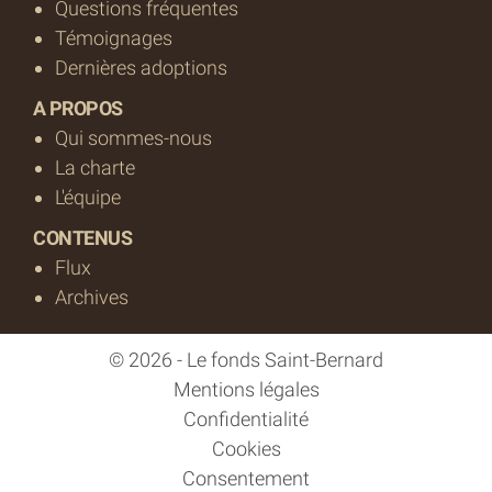
Questions fréquentes
Témoignages
Dernières adoptions
A PROPOS
Qui sommes-nous
La charte
L'équipe
CONTENUS
Flux
Archives
© 2026 - Le fonds Saint-Bernard
Mentions légales
Confidentialité
Cookies
Consentement