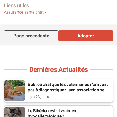
Liens utiles
Assurance santé chat
Page précédente
Adopter
Dernières Actualités
Bob, ce chat que les vétérinaires n'arrivent
pas à diagnostiquer : son association se
bat pour lui
Il y a 23 jours
Le Sibérien est-il vraiment
hypoallergénique ?