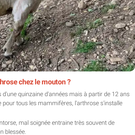
rthrose chez le mouton ?
 d'une quinzaine d'années mais à partir de 12 ans
 pour tous les mammifères, l'arthrose s'installe
.
ntorse, mal soignée entraine très souvent de
on blessée.