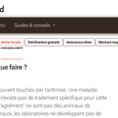
rd
ctu
Guides & conseils
Alerte fraude
Stérilisation gratuite
Assurance chien
Morsure res
L’arthrose chez le mouton : que faire ?
ue faire ?
 souvent touchés par l'arthrose. Une maladie
n'existe pas de traitement spécifique pour cette
"d'agrément" ne sont pas des animaux de
quoi, les laboratoires ne développent pas de