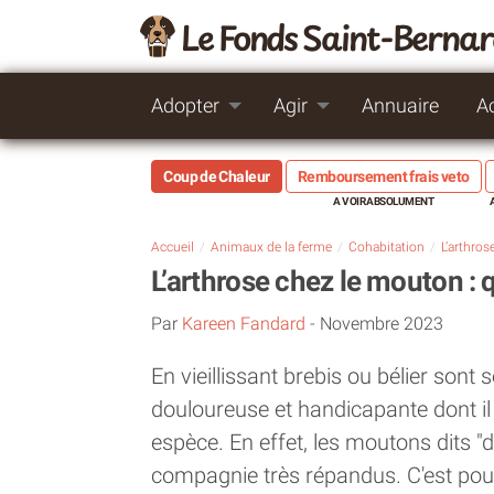
Le Fonds Saint-Berna
Adopter
Agir
Annuaire
A
Coup de Chaleur
Remboursement frais veto
Accueil
Animaux de la ferme
Cohabitation
L’arthrose chez le mouton : q
Par
Kareen Fandard
-
Novembre 2023
En vieillissant brebis ou bélier sont
douloureuse et handicapante dont il 
espèce. En effet, les moutons dits 
compagnie très répandus. C'est pour