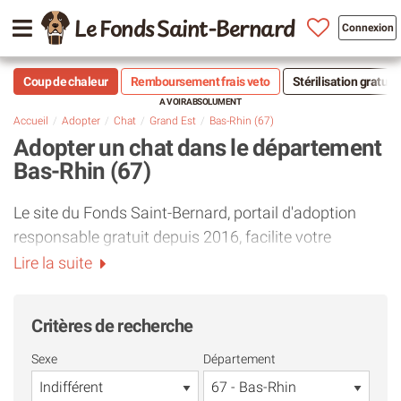
Le Fonds Saint-Bernard
Connexion
Coup de chaleur
Remboursement frais veto
Stérilisation gratuit
Accueil
Adopter
Chat
Grand Est
Bas-Rhin (67)
Adopter un chat dans le département
Bas-Rhin (67)
Le site du Fonds Saint-Bernard, portail d'adoption
responsable gratuit depuis 2016, facilite votre
recherche en centralisant les annonces de chats ou
Lire la suite
de
chatons
à l'adoption auprès de centaines
d'associations de protection animale et de refuges du
Critères de recherche
département Bas-Rhin (67).
Sexe
Département
Utiliser Le Fonds Saint-Bernard est la meilleure façon
d'accueillir un chat
chez vous de manière