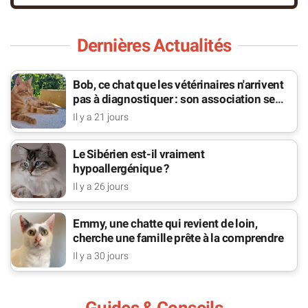
Dernières Actualités
Bob, ce chat que les vétérinaires n'arrivent
pas à diagnostiquer : son association se
bat pour lui
Il y a 21 jours
Le Sibérien est-il vraiment
hypoallergénique ?
Il y a 26 jours
Emmy, une chatte qui revient de loin,
cherche une famille prête à la comprendre
Il y a 30 jours
Guides & Conseils