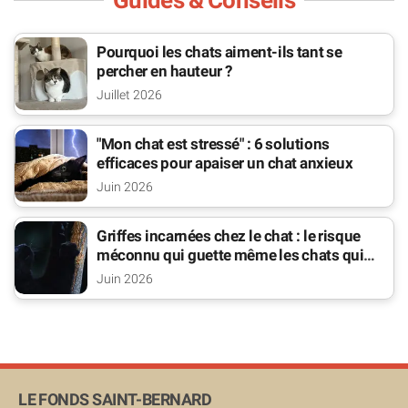
Pourquoi les chats aiment-ils tant se
percher en hauteur ?
Juillet 2026
"Mon chat est stressé" : 6 solutions
efficaces pour apaiser un chat anxieux
Juin 2026
Griffes incarnées chez le chat : le risque
méconnu qui guette même les chats qui
sortent
Juin 2026
LE FONDS SAINT-BERNARD