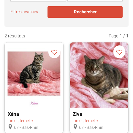
responsable en sauvant une vie.
Filtres avancés
Dans le cas ou vous n'avez pas assez de résultats,
n'hésitez pas à élargir votre recherche à l'ensemble de
la région
Grand Est
.
2 résultats
Page 1 / 1
Vous pouvez également contacter les
associations
de protection animale du département Bas-Rhin
.
Enfin, gardez à l'esprit qu'un chat vit en moyenne 17
ans et ses soins médicaux peuvent vite représenter
un gros budget ! Pensez donc à souscrire
une
assurance chat
au moment de l'adoption pour
protéger votre compagnon et votre budget.
Xéna
Ziva
junior, femelle
junior, femelle
67 - Bas-Rhin
67 - Bas-Rhin