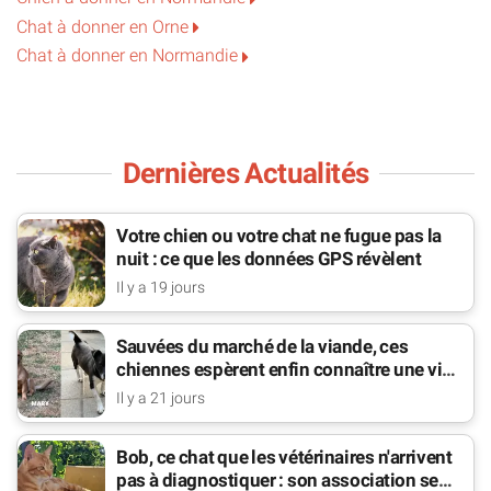
Chat à donner en Orne
Chat à donner en Normandie
Dernières Actualités
Votre chien ou votre chat ne fugue pas la
nuit : ce que les données GPS révèlent
Il y a 19 jours
Sauvées du marché de la viande, ces
chiennes espèrent enfin connaître une vie
de famille
Il y a 21 jours
Bob, ce chat que les vétérinaires n'arrivent
pas à diagnostiquer : son association se