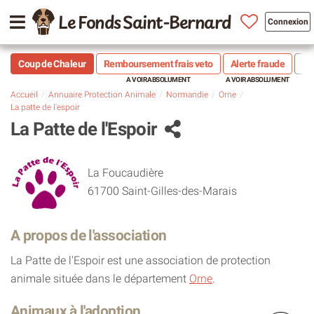
Le Fonds Saint-Bernard
Connexion
Coup de Chaleur
Remboursement frais veto
Alerte fraude
Sté
Accueil
Annuaire Protection Animale
Normandie
Orne
La patte de l'espoir
La Patte de l'Espoir
La Foucaudière
61700 Saint-Gilles-des-Marais
A propos de l'association
La Patte de l'Espoir est une association de protection
animale située dans le département
Orne
.
Animaux à l'adoption