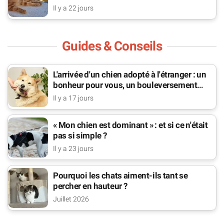
bat pour lui
Il y a 22 jours
Guides & Conseils
L'arrivée d'un chien adopté à l'étranger : un
bonheur pour vous, un bouleversement
pour lui
Il y a 17 jours
« Mon chien est dominant » : et si ce n'était
pas si simple ?
Il y a 23 jours
Pourquoi les chats aiment-ils tant se
percher en hauteur ?
Juillet 2026