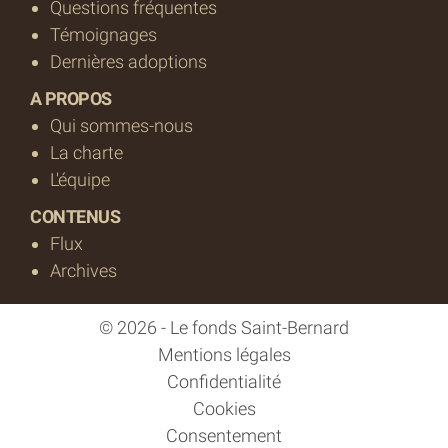
Questions fréquentes
Témoignages
Dernières adoptions
A PROPOS
Qui sommes-nous
La charte
L'équipe
CONTENUS
Flux
Archives
© 2026 - Le fonds Saint-Bernard
Mentions légales
Confidentialité
Cookies
Consentement