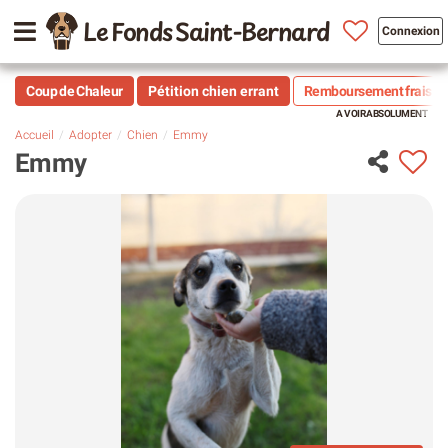
Le Fonds Saint-Bernard
Connexion
Coup de Chaleur
Pétition chien errant
Remboursement frais vé
Accueil
Adopter
Chien
Emmy
Emmy