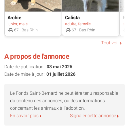
N’hésitez pas à nous contacter si vous avez la moindre
interrogation, nous nous ferons un plaisir de répondre.
Archie
Calista
Bo
junior, male
adulte, femelle
67 - Bas-Rhin
67 - Bas-Rhin
Tout voir
A propos de l'annonce
Date de publication :
03 mai 2026
Date de mise à jour :
01 juillet 2026
Le Fonds Saint-Bernard ne peut être tenu responsable
du contenu des annonces, ou des informations
concernant les animaux à l’adoption.
En savoir plus
Signaler cette annonce