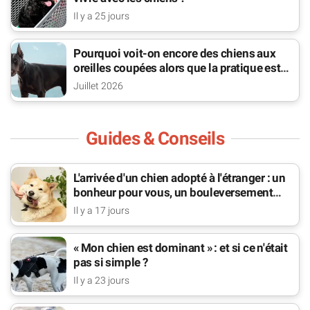
Il y a 25 jours
Pourquoi voit-on encore des chiens aux
oreilles coupées alors que la pratique est
interdite ?
Juillet 2026
Guides & Conseils
L'arrivée d'un chien adopté à l'étranger : un
bonheur pour vous, un bouleversement
pour lui
Il y a 17 jours
« Mon chien est dominant » : et si ce n'était
pas si simple ?
Il y a 23 jours