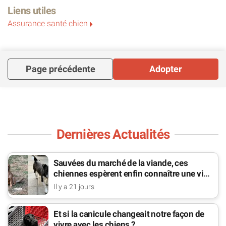
Liens utiles
Assurance santé chien
Page précédente
Adopter
Dernières Actualités
Sauvées du marché de la viande, ces
chiennes espèrent enfin connaître une vie
de famille
Il y a 21 jours
Et si la canicule changeait notre façon de
vivre avec les chiens ?