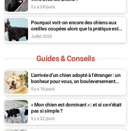
Il y a 24 jours
Pourquoi voit-on encore des chiens aux
oreilles coupées alors que la pratique est
interdite ?
Juillet 2026
Guides & Conseils
L'arrivée d'un chien adopté à l'étranger : un
bonheur pour vous, un bouleversement
pour lui
Il y a 16 jours
« Mon chien est dominant » : et si ce n'était
pas si simple ?
Il y a 22 jours