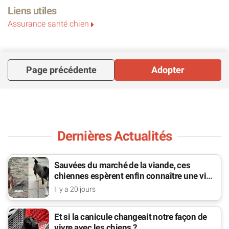
Liens utiles
Assurance santé chien
Page précédente
Adopter
Dernières Actualités
Sauvées du marché de la viande, ces
chiennes espèrent enfin connaître une vie
de famille
Il y a 20 jours
Et si la canicule changeait notre façon de
vivre avec les chiens ?