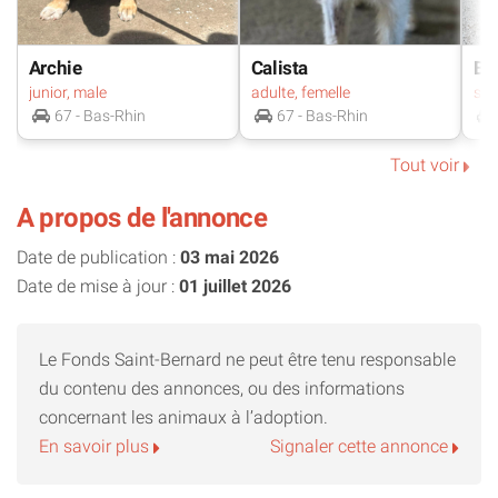
Nous ne connaissons pas son papa, ce qui signifie que
nous ne pouvons pas prédire précisément sa taille adulte.
Archie
Calista
Bo
De plus, ayant été abandonnée, des traumatismes peuvent
junior, male
adulte, femelle
être présents, même s’ils ne sont pas visibles pour l’instant.
67 - Bas-Rhin
67 - Bas-Rhin
Son futur adoptant devra être bienveillant et patient, prêt à
lui offrir un environnement rassurant où elle pourra évoluer
Tout voir
à son rythme.
A propos de l'annonce
Les chiens venant de Roumanie sont à venir chercher dans
Date de publication :
03 mai 2026
le secteur Alsace, aux alentours de Strasbourg.
Date de mise à jour :
01 juillet 2026
N’hésitez pas à nous contacter si vous avez la moindre
interrogation, nous nous ferons un plaisir de répondre.
Le Fonds Saint-Bernard ne peut être tenu responsable
du contenu des annonces, ou des informations
concernant les animaux à l’adoption.
En savoir plus
Signaler cette annonce