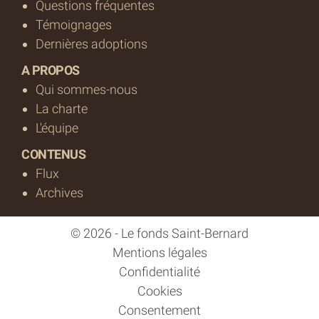
Questions fréquentes
Témoignages
Dernières adoptions
A PROPOS
Qui sommes-nous
La charte
L'équipe
CONTENUS
Flux
Archives
© 2026 - Le fonds Saint-Bernard
Mentions légales
Confidentialité
Cookies
Consentement