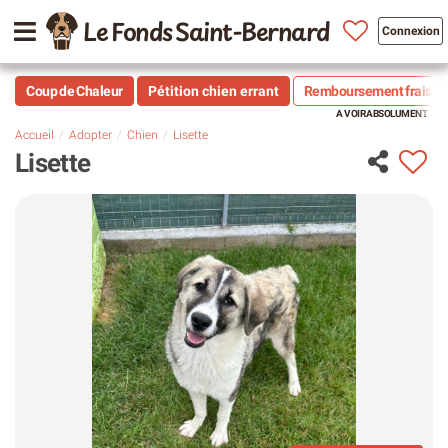
Le Fonds Saint-Bernard
Connexion
Coup de Chaleur
Pétition chien errant
Remboursement frais vé
Accueil
Adopter
Chien
Lisette
Lisette