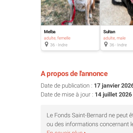
fonctionner ! Et il faudra juste faire 
pourrais être tenté de la chaparder
comprends que maintenant tout ça e
devrait très vite disparaitre 😉
Melba
Sultan
adulte, femelle
adulte, male
Voilà, c'est moi Murphy, rescapé d'
36 - Indre
36 - Indre
maintenant de sa longue retraite 🙂
Si vous avez envie que l'on fasse co
83 41 47 95, tous les après-midis e
A propos de l'annonce
rencontrer à Dunet dans l'Indre (36).
Date de publication :
17 janvier 202
Je suis pucé, vacciné et stérilisé et
Date de mise à jour :
14 juillet 2026
maintenant ❤
Le Fonds Saint-Bernard ne peut ê
ou des informations concernant l
En savoir plus