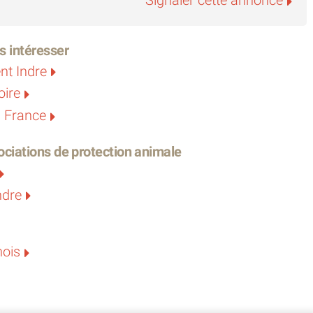
s intéresser
nt Indre
oire
n France
ciations de protection animale
ndre
nois