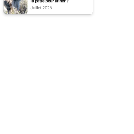
la patte pour uriner ?
Juillet 2026