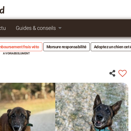
rd
ctu
Guides & conseils
boursement frais véto
Morsure responsabilité
Adoptez un chien cet 