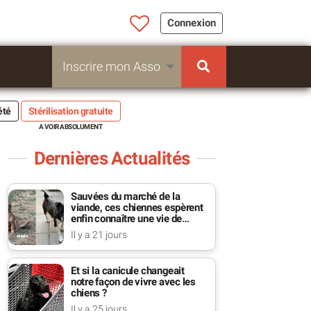
Connexion
Inscrire mon Asso
été
Stérilisation gratuite
Dernières Actualités
Sauvées du marché de la
viande, ces chiennes espèrent
enfin connaître une vie de
famille
Il y a 21 jours
Et si la canicule changeait
notre façon de vivre avec les
chiens ?
Il y a 25 jours