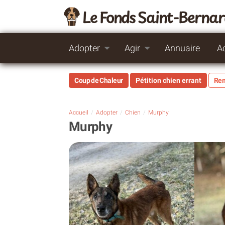
Le Fonds Saint-Berna
Adopter
Agir
Annuaire
A
Coup de Chaleur
Pétition chien errant
Rem
Accueil
Adopter
Chien
Murphy
Murphy