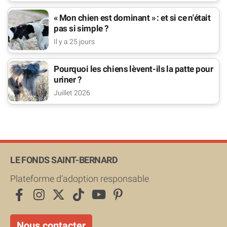
à toutes vos questions.
« Mon chien est dominant » : et si ce n'était
Voici le lien vers le questionnaire de contact en vue
pas si simple ?
d’adoption :
Il y a 25 jours
https://webquest.fr/...
Pourquoi les chiens lèvent-ils la patte pour
uriner ?
Juillet 2026
LE FONDS SAINT-BERNARD
Plateforme d’adoption responsable
Nous contacter