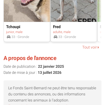
«particulière(s)» (accueil unique d'une de nous 2 ou double)
qui sauront nous comprendre et respecter nos
personnalités.
-Nous avons tout simplement besoin qu’on nous laisse
vivre notre vie comme nous l’entendons.
Tchoupi
Fred
So
junior, male
adulte, male
-Nous sommes indépendantes et aimons vivre à distance
33 - Gironde
33 - Gironde
des humains.
-Nous ne supportons pas que les humains nous
Tout voir
approchent (on peut grogner et mordre par peur) et ne
A propos de l'annonce
supportons pas les promenades en laisse.
-Nous avons vécu ensemble, mais aussi séparées pendant
Date de publication :
22 janvier 2025
1 an et demi, dans différentes pensions, avec différentes
Date de mise à jour :
13 juillet 2026
personnes (hommes et femmes) et nous n'avons pas
évolué
Le Fonds Saint-Bernard ne peut être tenu responsable
-Pour nous changer de lieux de vie, nous avons même dû
du contenu des annonces, ou des informations
nous endormir.
concernant les animaux à l’adoption.