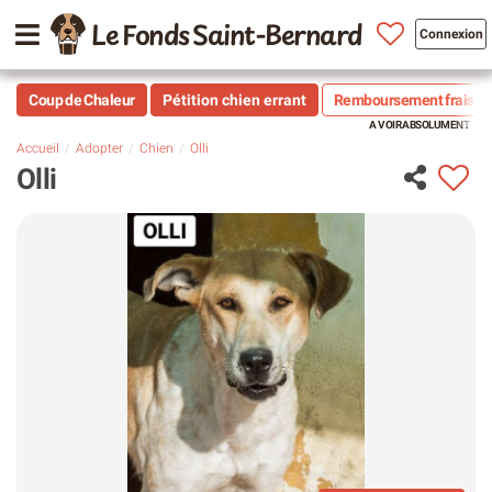
Le Fonds Saint-Bernard
Connexion
Coup de Chaleur
Pétition chien errant
Remboursement frais vé
Accueil
Adopter
Chien
Olli
Olli