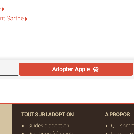
e
nt Sarthe
Adopter
Apple
TOUT SUR L'ADOPTION
A PROPOS
Guides d'adoption
Qui somm
Questions fréquentes
La charte