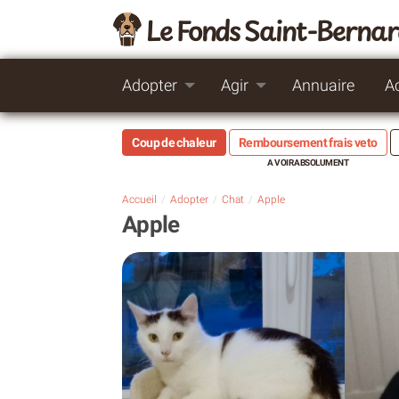
Le Fonds Saint-Berna
Adopter
Agir
Annuaire
A
Coup de chaleur
Remboursement frais veto
Accueil
Adopter
Chat
Apple
Apple