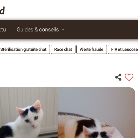
rd
ctu
Guides & conseils
Stérilisation gratuite chat
Race chat
Alerte fraude
FIV et Leucose