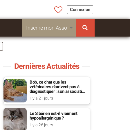
Connexion
Inscrire mon Asso
Dernières Actualités
Bob, ce chat que les
vétérinaires n'arrivent pas à
diagnostiquer : son association
se bat pour lui
Il y a 21 jours
Le Sibérien est-il vraiment
hypoallergénique ?
Il y a 26 jours