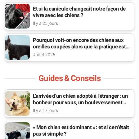
Et si la canicule changeait notre façon de
vivre avec les chiens ?
Il y a 25 jours
Pourquoi voit-on encore des chiens aux
oreilles coupées alors que la pratique est
interdite ?
Juillet 2026
Guides & Conseils
L'arrivée d'un chien adopté à l'étranger : un
bonheur pour vous, un bouleversement
pour lui
Il y a 17 jours
« Mon chien est dominant » : et si ce n'était
pas si simple ?