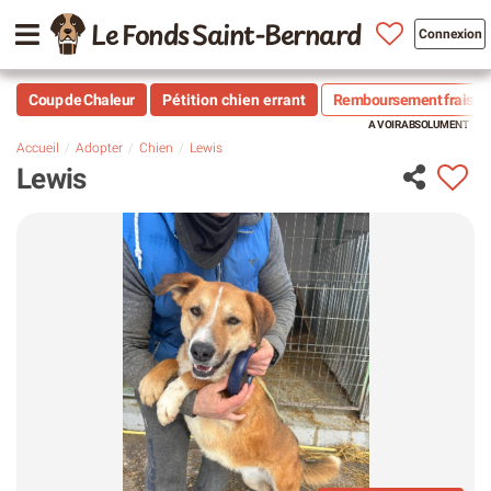
Le Fonds Saint-Bernard
Connexion
Coup de Chaleur
Pétition chien errant
Remboursement frais vé
Accueil
Adopter
Chien
Lewis
Lewis