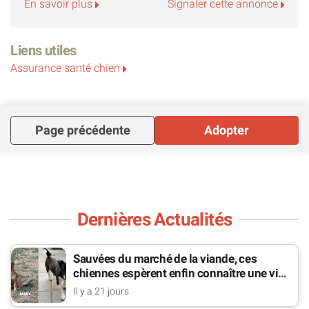
En savoir plus
Signaler cette annonce
Prêt à voyager grâce à mon passeport européen.
Frais d'adoption : 250€
Liens utiles
Adopter, c'est Aimer ! Parce que l'amour n'a pas de prix,
Assurance santé chien
mais il a un visage - le mien ! ❤️
Page précédente
Adopter
Dernières Actualités
Sauvées du marché de la viande, ces
chiennes espèrent enfin connaître une vie
de famille
Il y a 21 jours