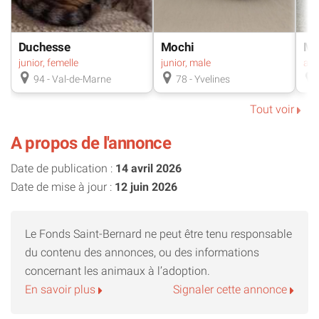
l’âge requis)
Pour les femelles : 300€ comprenant identification,
Duchesse
Mochi
Mi
vaccination, antiparasitaires, stérilisation et tests FIV/FELV
junior, femelle
junior, male
…. (à l’âge requis)
94 - Val-de-Marne
78 - Yvelines
Contactez l’association par mail à l’adresse
Tout voir
lesminimoons@gmail.com.
A propos de l'annonce
Date de publication :
14 avril 2026
Date de mise à jour :
12 juin 2026
Le Fonds Saint-Bernard ne peut être tenu responsable
du contenu des annonces, ou des informations
concernant les animaux à l’adoption.
En savoir plus
Signaler cette annonce