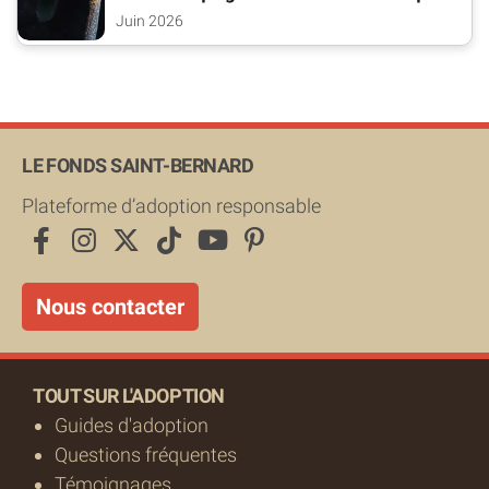
sortent
Juin 2026
LE FONDS SAINT-BERNARD
Plateforme d’adoption responsable
Nous contacter
TOUT SUR L'ADOPTION
Guides d'adoption
Questions fréquentes
Témoignages