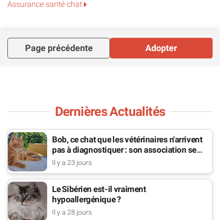
Assurance santé chat
Page précédente
Adopter
Dernières Actualités
Bob, ce chat que les vétérinaires n'arrivent
pas à diagnostiquer : son association se
bat pour lui
Il y a 23 jours
Le Sibérien est-il vraiment
hypoallergénique ?
Il y a 28 jours