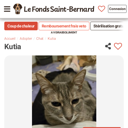
Le Fonds Saint-Bernard
Connexion
Coup de chaleur
Remboursement frais veto
Stérilisation gratuit
Accueil
Adopter
Chat
Kutia
Kutia