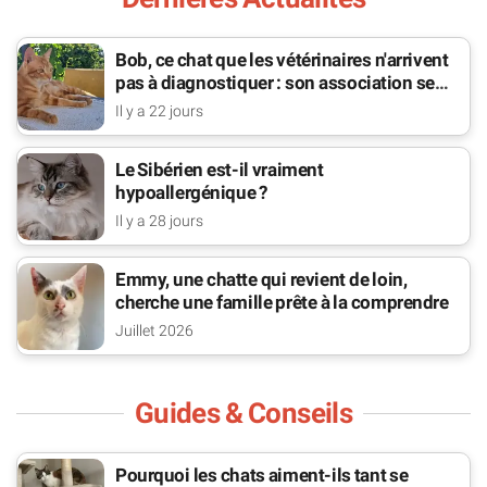
Bob, ce chat que les vétérinaires n'arrivent
pas à diagnostiquer : son association se
bat pour lui
Il y a 22 jours
Le Sibérien est-il vraiment
hypoallergénique ?
Il y a 28 jours
Emmy, une chatte qui revient de loin,
cherche une famille prête à la comprendre
Juillet 2026
Guides & Conseils
Pourquoi les chats aiment-ils tant se