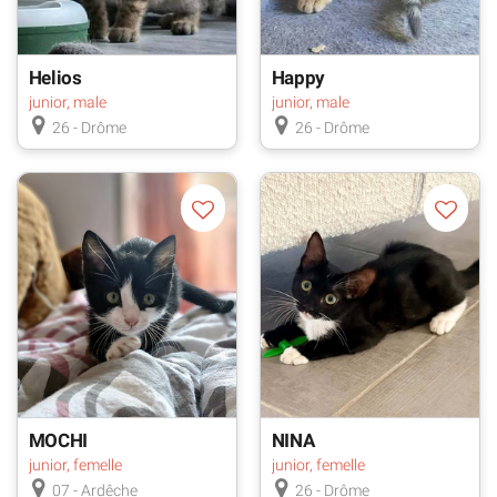
Helios
Happy
junior, male
junior, male
26 - Drôme
26 - Drôme
MOCHI
NINA
junior, femelle
junior, femelle
07 - Ardêche
26 - Drôme