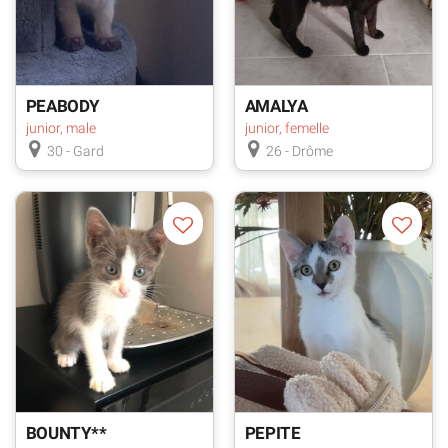
PEABODY
AMALYA
junior, male
junior, femelle
30 - Gard
26 - Drôme
BOUNTY**
PEPITE