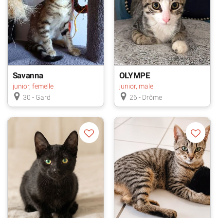
Savanna
OLYMPE
junior, femelle
junior, male
30 - Gard
26 - Drôme