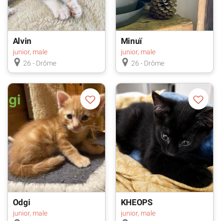
Alvin
Minuï
junior, male
junior, male
26 - Drôme
26 - Drôme
Odgi
KHEOPS
junior, male
junior, male