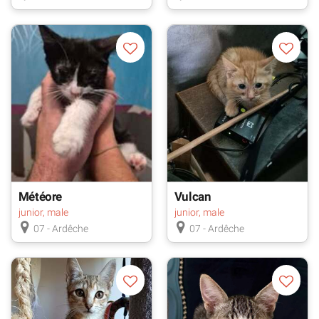
Météore
Vulcan
junior, male
junior, male
07 - Ardêche
07 - Ardêche