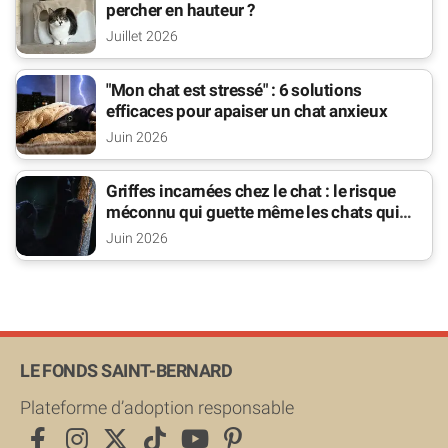
percher en hauteur ?
Juillet 2026
"Mon chat est stressé" : 6 solutions
efficaces pour apaiser un chat anxieux
Juin 2026
Griffes incarnées chez le chat : le risque
méconnu qui guette même les chats qui
sortent
Juin 2026
LE FONDS SAINT-BERNARD
Plateforme d’adoption responsable