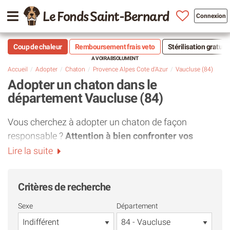
Le Fonds Saint-Bernard
Connexion
Coup de chaleur
Remboursement frais veto
Stérilisation gratuit
Accueil
Adopter
Chaton
Provence Alpes Cote d'Azur
Vaucluse (84)
Adopter un chaton dans le
département Vaucluse (84)
Vous cherchez à adopter un chaton de façon
responsable ?
Attention à bien confronter vos
attentes à la réalité.
En effet, il est tout à fait naturel
Lire la suite
de craquer pour la bouille d'un petit chaton.
Cependant, l'adoption de très jeunes chats dans une
Critères de recherche
association du département Vaucluse (84) est
finalement assez rare et requiert une vraie réflexion.
Sexe
Département
Voici pourquoi il est essentiel de se projeter au-delà