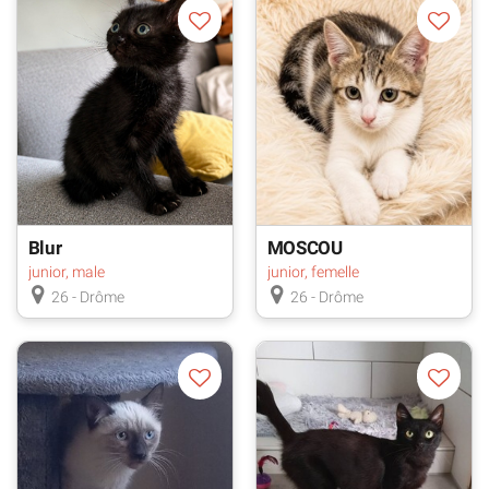
Blur
MOSCOU
junior, male
junior, femelle
26 - Drôme
26 - Drôme