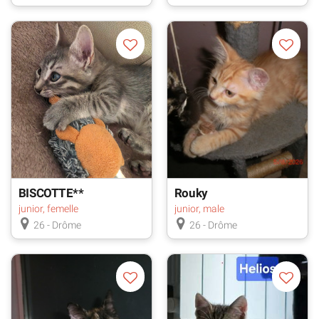
BISCOTTE**
Rouky
junior, femelle
junior, male
26 - Drôme
26 - Drôme