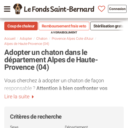
Le Fonds Saint-Bernard
Connexion
Coup de chaleur
Remboursement frais veto
Stérilisation gratuit
Accueil
Adopter
Chaton
Provence Alpes Cote d'Azur
Alpes de Haute-Provence (04)
Adopter un chaton dans le
département Alpes de Haute-
Provence (04)
Vous cherchez à adopter un chaton de façon
responsable ?
Attention à bien confronter vos
attentes à la réalité.
En effet, il est tout à fait naturel
Lire la suite
de craquer pour la bouille d'un petit chaton.
Cependant, l'adoption de très jeunes chats dans une
Critères de recherche
association du département Alpes de Haute-
Provence (04) est finalement assez rare et requiert
Sexe
Département