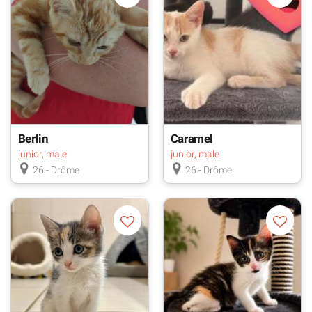
Berlin
Caramel
junior, male
junior, male
26 - Drôme
26 - Drôme