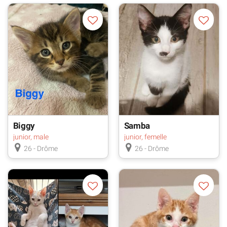
Biggy
Samba
junior, male
junior, femelle
26 - Drôme
26 - Drôme