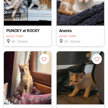
PUNCKY et ROCKY
Aramis
junior, male
junior, male
26 - Drôme
26 - Drôme