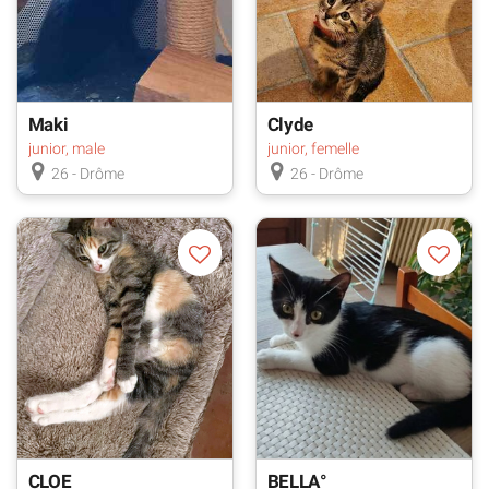
Maki
Clyde
junior, male
junior, femelle
26 - Drôme
26 - Drôme
CLOE
BELLA°