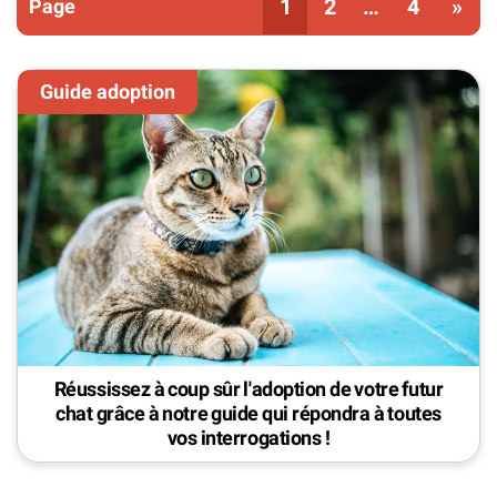
Vous êtes sur la page
1
2
…
4
»
Réussissez à coup sûr l'adoption de votre futur
chat grâce à notre guide qui répondra à toutes
vos interrogations !