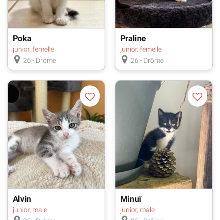
Poka
Praline
junior, femelle
junior, femelle
26 - Drôme
26 - Drôme
Alvin
Minuï
junior, male
junior, male