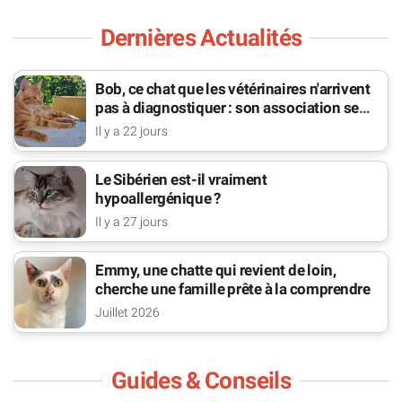
Dernières Actualités
Bob, ce chat que les vétérinaires n'arrivent
pas à diagnostiquer : son association se
bat pour lui
Il y a 22 jours
Le Sibérien est-il vraiment
hypoallergénique ?
Il y a 27 jours
Emmy, une chatte qui revient de loin,
cherche une famille prête à la comprendre
Juillet 2026
Guides & Conseils