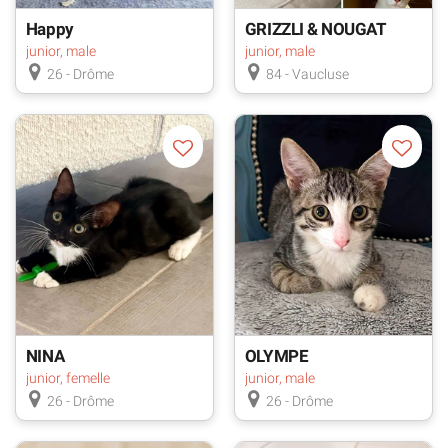
Happy
GRIZZLI & NOUGAT
junior, male
junior, male
26 - Drôme
84 - Vaucluse
NINA
OLYMPE
junior, femelle
junior, male
26 - Drôme
26 - Drôme