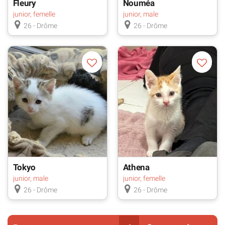
Fleury
Nouméa
junior, femelle
junior, male
26 - Drôme
26 - Drôme
Tokyo
Athena
junior, male
junior, femelle
26 - Drôme
26 - Drôme