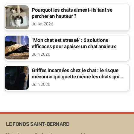
Pourquoi les chats aiment-ils tant se
percher en hauteur ?
Juillet 2026
"Mon chat est stressé" : 6 solutions
efficaces pour apaiser un chat anxieux
Juin 2026
Griffes incarnées chez le chat : le risque
méconnu qui guette même les chats qui
sortent
Juin 2026
LE FONDS SAINT-BERNARD