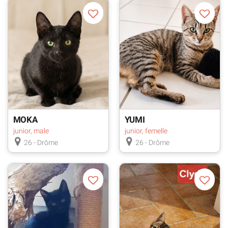
MOKA
YUMI
junior, male
junior, femelle
26 - Drôme
26 - Drôme